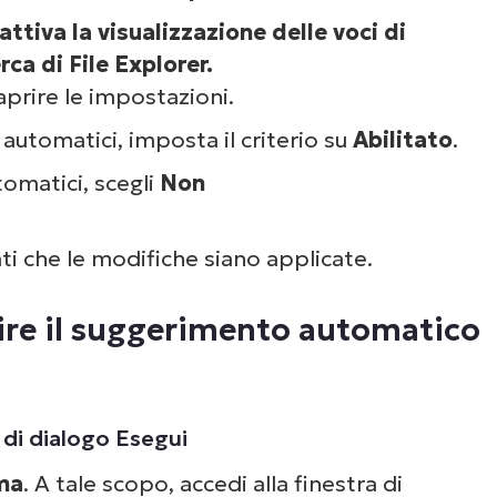
Guarda NinjaOne in
attiva la visualizzazione delle voci di
azione
erca di File Explorer.
aprire le impostazioni.
automatici, imposta il criterio su
Abilitato
.
un’occhiata alle nostre demo on-demand per v
e NinjaOne semplifica attività IT come la gest
omatici, scegli
Non
gli endpoint, il patching, l’MDM, il ticketing e al
ancora.
ti che le modifiche siano applicate.
Scopri le demo
tire il suggerimento automatico
 di dialogo Esegui
ema
. A tale scopo, accedi alla finestra di