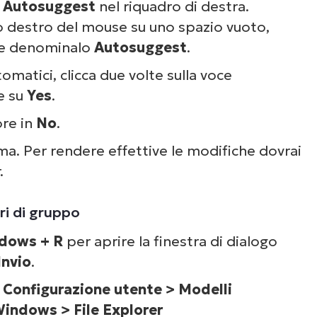
o
Autosuggest
nel riquadro di destra.
sto destro del mouse su uno spazio vuoto,
e denominalo
Autosuggest
.
omatici, clicca due volte sulla voce
e su
Yes
.
ore in
No
.
ema. Per rendere effettive le modifiche dovrai
.
ri di gruppo
dows + R
per aprire la finestra di dialogo
Invio
.
:
Configurazione utente > Modelli
indows > File Explorer