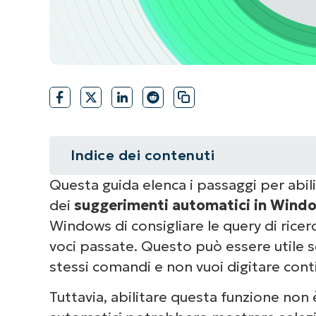
Indice dei contenuti
Questa guida elenca i passaggi per abili
Riepilogo
dei
suggerimenti automatici in Wind
Come abilitare o disabilitare i s
Windows di consigliare le query di rice
voci passate. Questo può essere utile se
Metodi alternativi per gestire i
stessi comandi e non vuoi digitare co
Explorer
Tuttavia, abilitare questa funzione non 
Risoluzione dei problemi più com