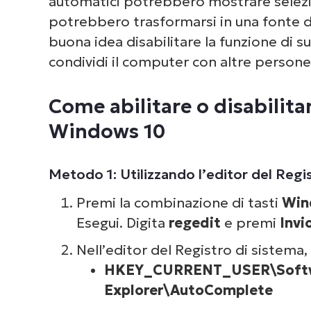
automatici potrebbero mostrare selezio
potrebbero trasformarsi in una fonte di
Domande frequenti (FAQ)
buona idea disabilitare la funzione di
condividi il computer con altre persone
Perché potresti avere bisogno di 
Windows Explorer
Come abilitare o disabilita
Windows 10
Metodo 1: Utilizzando l’editor del Regi
Premi la combinazione di tasti
Win
Esegui. Digita
regedit
e premi
Invi
Nell’editor del Registro di sistema,
HKEY_CURRENT_USER\Softwa
Explorer\AutoComplete