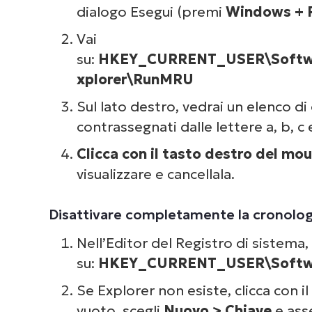
dialogo Esegui (premi
Windows + 
Vai
su:
HKEY_CURRENT_USER\Softwar
xplorer\RunMRU
Sul lato destro, vedrai un elenco di
contrassegnati dalle lettere a, b, c 
Clicca con il tasto destro del mo
visualizzare e cancellala.
Disattivare completamente la cronolog
Nell’Editor del Registro di sistema, 
su:
HKEY_CURRENT_USER\Softwar
Se Explorer non esiste, clicca con 
vuoto, scegli
Nuovo > Chiave
e ass