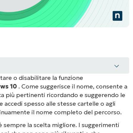
tare o disabilitare la funzione
ows 10
. Come suggerisce il nome, consente a
uggerimenti automatici in Windows 10
rca più pertinenti ricordando e suggerendo le
 accedi spesso alle stesse cartelle o agli
l suggerimento automatico di Windows
ntinuamente il nome completo del percorso.
è sempre la scelta migliore. I suggerimenti
uni