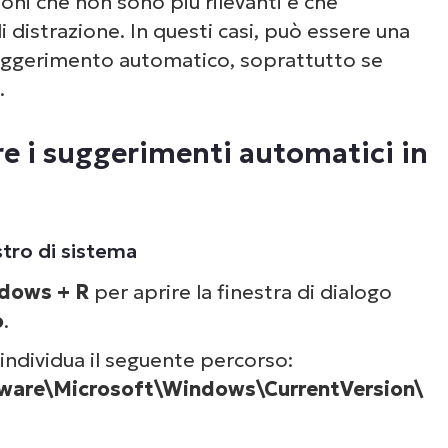
ni che non sono più rilevanti e che
 distrazione. In questi casi, può essere una
 suggerimento automatico, soprattutto se
.
configurare i suggerimenti automatici di
re i suggerimenti automatici in
stro di sistema
dows + R
per aprire la finestra di dialogo
o
.
 individua il seguente percorso:
re\Microsoft\Windows\CurrentVersion\