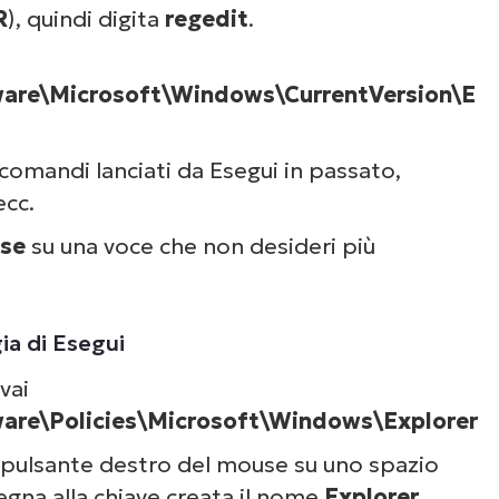
R
), quindi digita
regedit
.
e\Microsoft\Windows\CurrentVersion\E
 comandi lanciati da Esegui in passato,
ecc.
use
su una voce che non desideri più
ia di Esegui
vai
e\Policies\Microsoft\Windows\Explorer
il pulsante destro del mouse su uno spazio
egna alla chiave creata il nome
Explorer
.