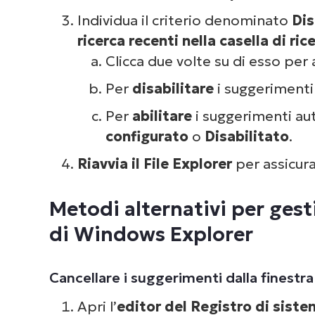
Individua il criterio denominato
Dis
ricerca recenti nella casella di ric
Clicca due volte su di esso per 
Per
disabilitare
i suggerimenti 
Dai 
com
Per
abilitare
i suggerimenti aut
de
configurato
o
Disabilitato
.
Riavvia il File Explorer
per assicura
Metodi alternativi per ges
di Windows Explorer
Cancellare i suggerimenti dalla finestra
Apri l’
editor del Registro di sist