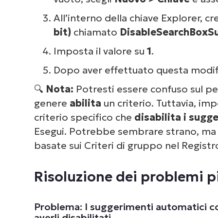
All’interno della chiave Explorer, c
bit)
chiamato
DisableSearchBoxS
Imposta il valore su
1
.
Dopo aver effettuato questa modific
🔍
Nota:
Potresti essere confuso sul pe
genere
abilita
un criterio. Tuttavia, im
criterio specifico che
disabilita i sug
Esegui. Potrebbe sembrare strano, ma 
basate sui Criteri di gruppo nel Regis
Risoluzione dei problemi 
Problema: I suggerimenti automatici co
averli disabilitati