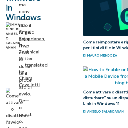
Quando
ma
in
conv
attivare
Windows
alida
l’avvio
ndo il
di
sicuro
firmw
Angelo
di
Salandanan
,
are e
Come reimpostare e rip
System
IT
l’hyp
per i tipi di file in Win
Technical
ervis
Guard
DI
MAURO MENDOZA
Writer
or
|
translated
duran
by
te il
Chiara
proce
Cavalletti
sso di
Come attivare o disatti
avvio.
disturbare” su un disp
Dett
Link in Windows 11
o
DI
ANGELO SALANDANAN
quest
o,
non