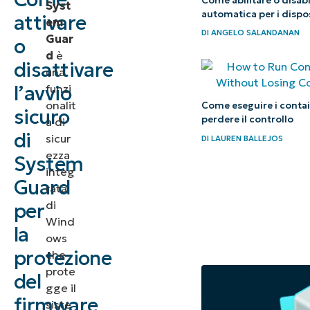
Come abilitare o disabi
Syst
per la
automatica per i dispo
attivare
em
DI
ANGELO SALANDANAN
gestione
Guar
o
delle
d
è
disattivare
una
impostazioni
l’avvio
funzi
dell’avvio
onalit
Come eseguire i contai
sicuro
sicuro di
perdere il controllo
à di
System
di
sicur
DI
LAUREN BALLEJOS
ezza
Guard
System
integ
Guard
Ulteriori
rata
di
per
considerazioni
Wind
e
la
ows
suggerimenti
protezione
che
sull’avvio
prote
del
sicuro
gge il
firmware
siste