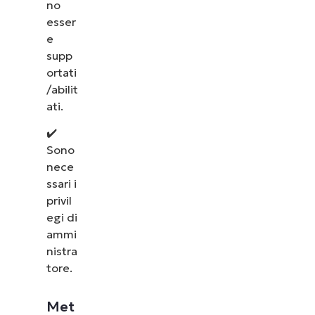
no
esser
e
supp
ortati
/abilit
ati.
✔️
Sono
nece
ssari i
privil
egi di
ammi
nistra
tore.
Met