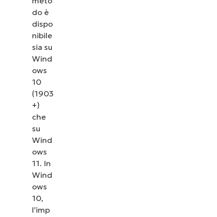
meto
do è
dispo
nibile
sia su
Wind
ows
10
(1903
+)
che
su
Wind
ows
11. In
Wind
ows
10,
l’imp