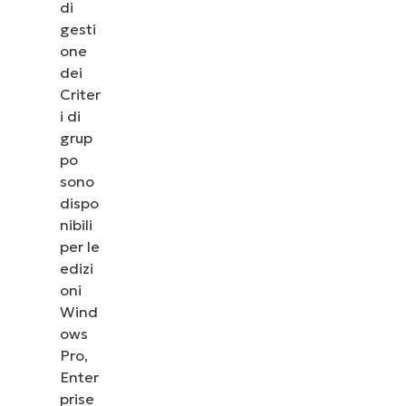
di
gesti
one
dei
Criter
i di
grup
po
sono
dispo
nibili
per le
edizi
oni
Wind
ows
Pro,
Enter
prise