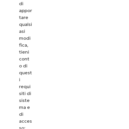
di
appor
tare
qualsi
asi
modi
fica,
tieni
cont
o di
quest
i
requi
siti di
siste
ma e
di
acces
so: