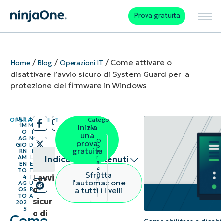
Prova gratuita
/
/
/
Come attivare o
Home
Blog
Operazioni IT
disattivare l’avvio sicuro di System Guard per la
protezione del firmware in Windows
ULT
5
OPERAZIONI IT
Catego
/
/
IM
M
Inizia
rie:
O
I
una
AG
N
O
prova
GIO
D
p
gratuita
RN
I
e
r
AM
L
Indice dei contenuti
a
EN
E
zi
TO
T
Sfrutta
o
L’
avvi
4
T
n
Riepilogo
l'automazione
AG
U
i
o
a tutti i livelli
OS
R
I
T
TO
A
sicur
Prerequisiti
202
5
o di
Come
e metodi