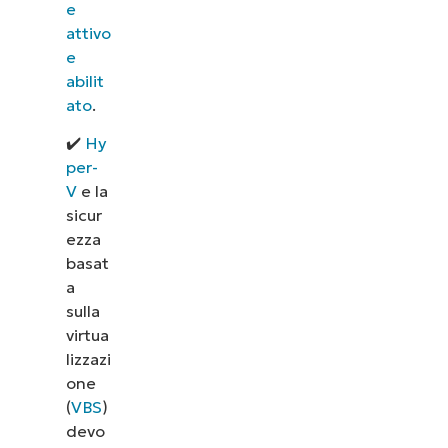
e
attivo
e
abilit
ato
.
✔️
Hy
per-
V
e la
sicur
ezza
basat
a
sulla
virtua
lizzazi
one
(
VBS
)
devo