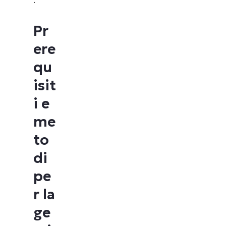
Pr
ere
qu
isit
i e
me
to
di
pe
r la
ge