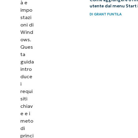
à e
utente dal menu Start 
impo
DI
GRANT FUNTILA
stazi
oni di
Wind
ows.
Ques
ta
guida
intro
duce
i
requi
siti
chiav
e e i
meto
di
princi