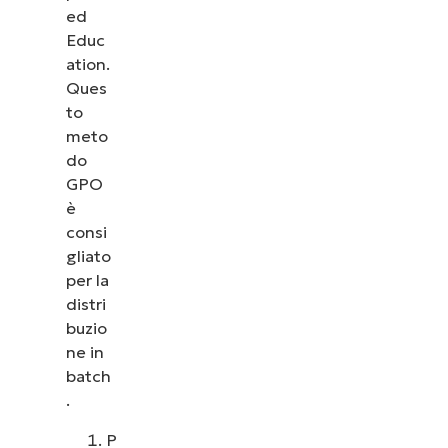
ed
Educ
ation.
Ques
to
meto
do
GPO
è
consi
gliato
per la
distri
buzio
ne in
batch
.
P