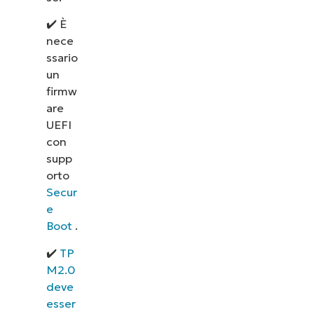
✔️ È
nece
ssario
un
firmw
are
UEFI
con
supp
orto
Secur
e
Boot
.
✔️
TP
M2.0
deve
esser