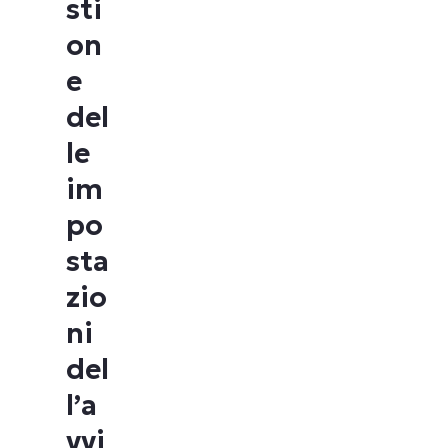
sti
on
e
del
le
im
po
sta
zio
ni
del
l’a
vvi