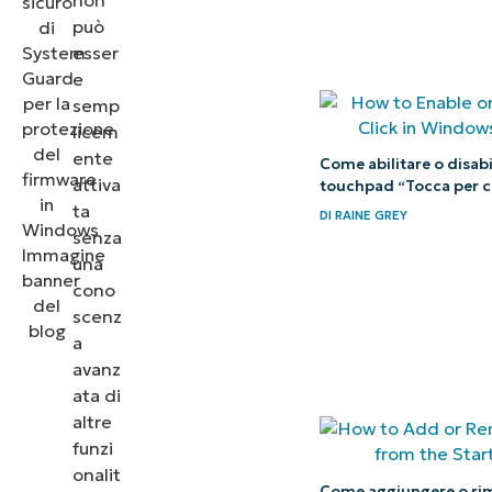
può
esser
e
semp
licem
ente
Come abilitare o disabil
attiva
touchpad “Tocca per c
ta
DI
RAINE GREY
senza
una
cono
scenz
a
avanz
ata di
altre
funzi
onalit
Come aggiungere o ri