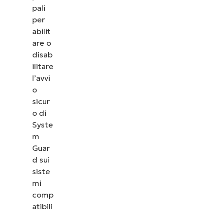
pali
per
abilit
are o
disab
ilitare
l’avvi
o
sicur
o di
Syste
m
Guar
d sui
siste
mi
comp
atibili
.