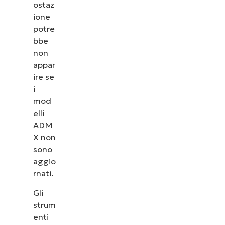
ostaz
ione
potre
bbe
non
appar
ire se
i
mod
elli
ADM
X non
sono
aggio
rnati.
Gli
strum
enti