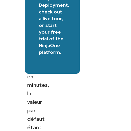
:
Deployment
,
Les
check out
utilisateurs
a
live tour
,
or
start
peuvent
your free
spécifier
trial of the
le
NinjaOne
temps
platform
.
d’attente
maximal
en
minutes,
la
valeur
par
défaut
étant