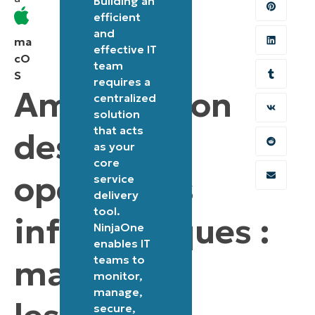
Building an
d’attente
efficient
aléatoires
and
ma
effective IT
:
cO
team
Le
S
requires a
Amélioration
script
centralized
introduit
solution
that acts
des
des
as your
délais
core
aléatoires
opérations
service
dans
delivery
tool.
les
informatiques :
NinjaOne
processus,
enables IT
ce
maîtriser
teams to
qui
monitor,
manage,
améliore
secure,