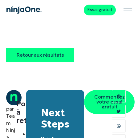
Essai gratuit
Retour aux résultats
Commencez
votre essai
Points
gratuit
par
Next
à
Tea
retenir
Steps
m
Ninj
Délais
a