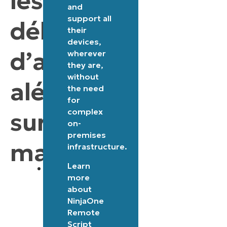
les
la
and
répartition
support all
délais
their
de
devices,
la
d’attente
wherever
charge
they are,
et
without
aléatoires
the need
l’imprévisibilité
for
de
complex
sur
l’exécution
on-
des
premises
macOS
infrastructure.
tâches.
Learn
Délai
more
d’attente
about
maximum
NinjaOne
personnalisable
Remote
Script