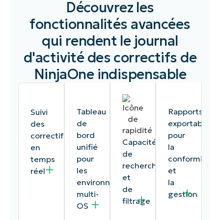
Découvrez les
fonctionnalités avancées
qui rendent le journal
d'activité des correctifs de
NinjaOne indispensable
Tableau
Rapports
Suivi
de
exportables
des
bord
pour
correctifs
Capacités
unifié
la
en
de
pour
conformité
temps
recherche
les
et
réel
et
environnements
la
de
multi-
gestion
filtrage
OS