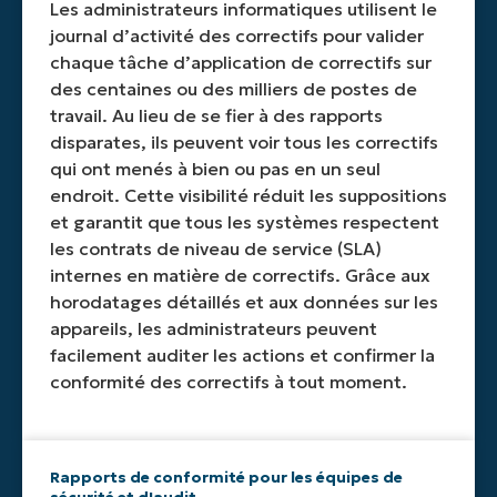
outil à
d’activité
peuvent
visibilité
Les administrateurs informatiques utilisent le
l’autre
par
être
en
journal d’activité des correctifs pour valider
ou
appareil,
programmés
direct
chaque tâche d’application de correctifs sur
d’agréger
statut,
ou
sur les
des centaines ou des milliers de postes de
manuellement
type
générés
activités
travail. Au lieu de se fier à des rapports
les
de
à la
de
informations
correctif
demande
correctifs
disparates, ils peuvent voir tous les correctifs
sur les
ou
pour
en
qui ont menés à bien ou pas en un seul
correctifs.
fenêtre
plus
cours
endroit. Cette visibilité réduit les suppositions
de
de
sur
et garantit que tous les systèmes respectent
déploiement
flexibilité.
tous
les contrats de niveau de service (SLA)
pour
les
une
appareils
internes en matière de correctifs. Grâce aux
vérification
gérés.
horodatages détaillés et aux données sur les
précise.
appareils, les administrateurs peuvent
facilement auditer les actions et confirmer la
conformité des correctifs à tout moment.
Rapports de conformité pour les équipes de