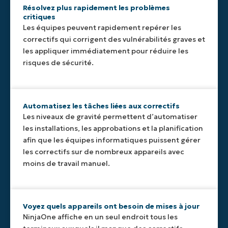
informatiques
actions
détectés,
qui
logiciels
Résolvez plus rapidement les problèmes
une
automatisées,
ce
manquent
critiques
lors
vue
telles
qui
de
Les équipes peuvent rapidement repérer les
de
unifiée
que
permet
mises
l’analyse
correctifs qui corrigent des vulnérabilités graves et
des
des
des
à
des
les appliquer immédiatement pour réduire les
mises
approbations,
temps
jour
correctifs,
risques de sécurité.
à
des
de
importantes,
ce
jour
installations
réponse
ce
qui
de
ou
plus
qui
garantit
sévérité
des
rapides
donne
que
Automatisez les tâches liées aux correctifs
critique,
notifications,
et
aux
chaque
Les niveaux de gravité permettent d’automatiser
élevée,
en
garantit
équipes
mise
les installations, les approbations et la planification
moyenne
fonction
que
informatique
à
et
de
les
une
afin que les équipes informatiques puissent gérer
jour
faible
l’urgence
équipes
visibilité
est
les correctifs sur de nombreux appareils avec
en
de
ne
claire
classée
moins de travail manuel.
un
chaque
manquent
pour
avec
seul
mise
jamais
soutenir
précision,
endroit.
à
les
les
sans
jour.
mises
normes
intervention
Voyez quels appareils ont besoin de mises à jour
à
internes
manuelle.
NinjaOne affiche en un seul endroit tous les
jour
et