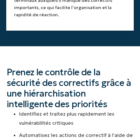
terminaux auxquels il manque des correctifs
de
les
importants, ce qui facilite l’organisation et la
sécurité
exigences
importantes.
en
rapidité de réaction.
matière
de
sécurité.
Prenez le contrôle de la
sécurité des correctifs grâce à
une hiérarchisation
intelligente des priorités
Identifiez et traitez plus rapidement les
vulnérabilités critiques
Automatisez les actions de correctif à l’aide de