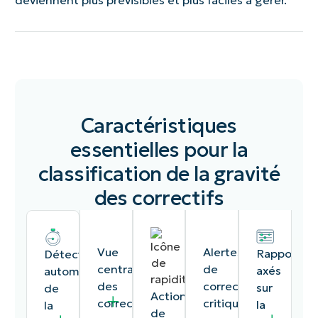
Caractéristiques
essentielles pour la
classification de la gravité
des correctifs
Vue
Alertes
Rapports
Détection
centralisée
de
axés
automatisée
des
correctifs
sur
de
Actions
correctifs
critiques
la
la
de