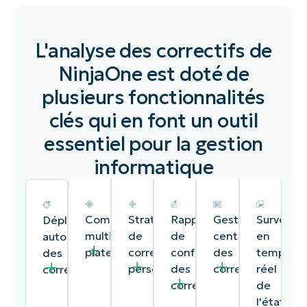
L'analyse des correctifs de
NinjaOne est doté de
plusieurs fonctionnalités
clés qui en font un outil
essentiel pour la gestion
informatique
Compatibilité
Stratégies
Rapport
Gestion
Surveilla
Déploiement
multi-
de
de
centralisée
en
automatisé
plateforme
correctifs
conformité
des
temps
des
personnalisables
des
correctifs
réel
correctifs
correctifs
de
l'état