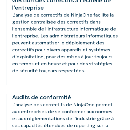
Gestion des correctifs à l'échelle de
ainsi
niveaux
complets,
de
d’en
d’exploitation,
l'entreprise
la
de
ce
correctifs
suivre
garantissant
L’analyse de correctifs de NinjaOne facilite la
gestion
priorité
qui
standardisées
la
des
gestion centralisée des correctifs dans
des
et
facilite
et
progressio
mises
l’ensemble de l’infrastructure informatique de
correctifs
les
la
une
d’identifier
à
dans
options
gestion
administration
les
jour
l’entreprise. Les administrateurs informatiques
des
de
proactive
simplifiée.
problèmes
en
peuvent automatiser le déploiement des
environnements
redémarrage
et
et
temps
correctifs pour divers appareils et systèmes
hétérogènes.
pour
les
de
et
d’exploitation, pour des mises à jour toujours
une
audits
prendre
en
en temps et en heure et pour des stratégies
intégration
de
des
heure,
transparente
conformité.
mesures
sans
de sécurité toujours respectées.
dans
proactives
intervention
les
pour
manuelle.
flux
garantir
de
une
Audits de conformité
travail
sécurité
L’analyse des correctifs de NinjaOne permet
existants.
et
une
aux entreprises de se conformer aux normes
conformité
et aux réglementations de l’industrie grâce à
optimales
ses capacités étendues de reporting sur la
du