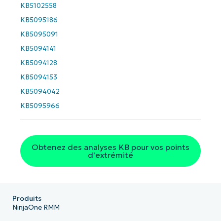
KB5102558
Business
email*
KB5095186
KB5095091
Phone
KB5094141
number*
KB5094128
Pays
KB5094153
KB5094042
Company
KB5095966
name*
Obtenez des analyses KB pour vos points
d'extrémité
Produits
NinjaOne RMM