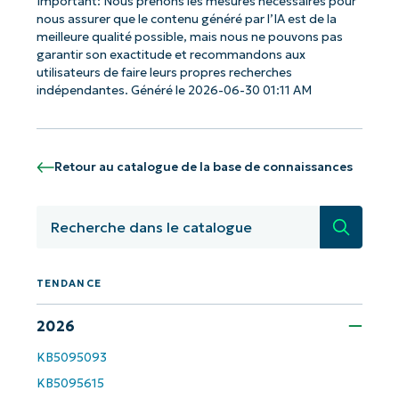
Important: Nous prenons les mesures nécessaires pour
nous assurer que le contenu généré par l’IA est de la
meilleure qualité possible, mais nous ne pouvons pas
garantir son exactitude et recommandons aux
utilisateurs de faire leurs propres recherches
indépendantes. Généré le 2026-06-30 01:11 AM
Retour au catalogue de la base de connaissances
Recherc
TENDANCE
Commencez avec les analyses de KB
pilotées par l'IA de NinjaOne !
2026
KB5095093
Prénom
et
KB5095615
Nom*