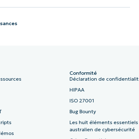
ssances
Conformité
essources
Déclaration de confidentiali
HIPAA
ISO 27001
T
Bug Bounty
ripts
Les huit éléments essentiels
australien de cybersécurité
 démos