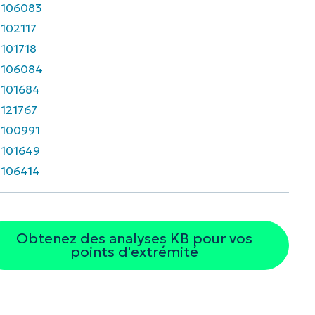
5106083
102117
101718
5106084
101684
121767
100991
101649
106414
Obtenez des analyses KB pour vos
points d'extrémité