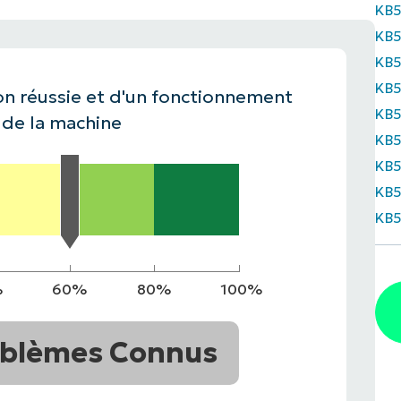
KB
KB5
IALE
OMMERCIALE
VIDÉO DE DÉMONSTRATION
VIDÉO DE
OMMERCIALE
VIDÉO DE
TEFORME
KB5
OMMERCIALE
VIDÉO DE
KB
ion réussie et d'un fonctionnement
KB5
 de la machine
KB5
KB5
KB5
KB5
%
60%
80%
100%
blèmes Connus