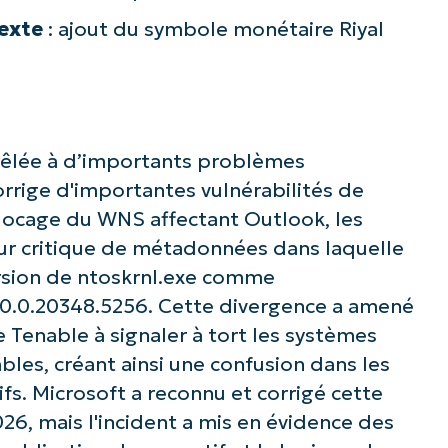
texte
: ajout du symbole monétaire Riyal
z avec les analyses de KB pilotées pa
NinjaOne !
Prénom
et
êlée à d’importants problèmes
Nom*
orrige d'importantes vulnérabilités de
Business
blocage du WNS affectant Outlook, les
email*
eur critique de métadonnées dans laquelle
Phone
version de ntoskrnl.exe comme
number*
 10.0.20348.5256. Cette divergence a amené
Pays
 Tenable à signaler à tort les systèmes
les, créant ainsi une confusion dans les
Company
ifs. Microsoft a reconnu et corrigé cette
name*
26, mais l'incident a mis en évidence des