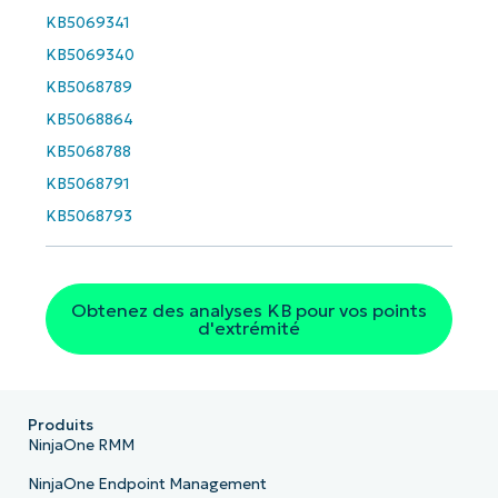
Business
KB5069341
email*
KB5069340
Phone
KB5068789
number*
KB5068864
Pays
KB5068788
KB5068791
KB5068793
Company
name*
Obtenez des analyses KB pour vos points
d'extrémité
Produits
NinjaOne RMM
NinjaOne Endpoint Management