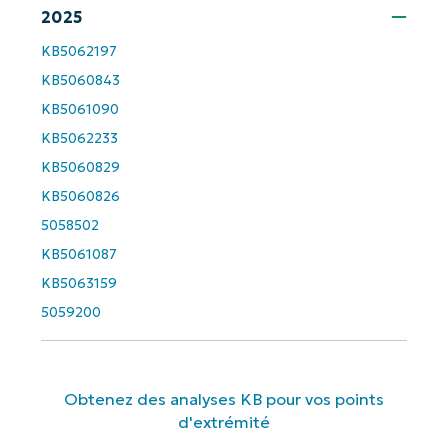
2025
Company
name*
KB5062197
KB5060843
KB5061090
KB5062233
KB5060829
KB5060826
5058502
KB5061087
KB5063159
5059200
Obtenez des analyses KB pour vos points
d'extrémité