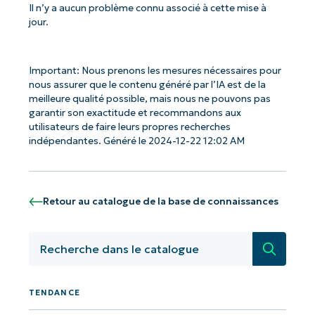
Il n’y a aucun problème connu associé à cette mise à
jour.
Important: Nous prenons les mesures nécessaires pour
nous assurer que le contenu généré par l’IA est de la
Commencez avec les analyses de KB
meilleure qualité possible, mais nous ne pouvons pas
garantir son exactitude et recommandons aux
pilotées par l'IA de NinjaOne !
utilisateurs de faire leurs propres recherches
indépendantes. Généré le 2024-12-22 12:02 AM
First
and
last
name*
Business
Retour au catalogue de la base de connaissances
email*
Recherc
Phone
number*
TENDANCE
Pays