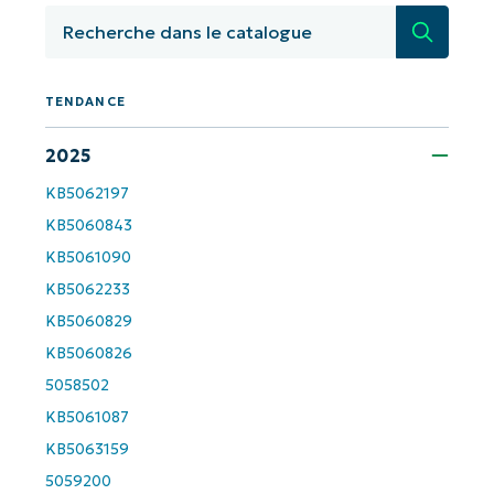
pilotées par l'IA de NinjaOne !
Recherc
First
and
last
name*
TENDANCE
Business
email*
2025
KB5062197
Phone
number*
KB5060843
KB5061090
Pays
KB5062233
KB5060829
KB5060826
Company
name*
5058502
KB5061087
KB5063159
5059200