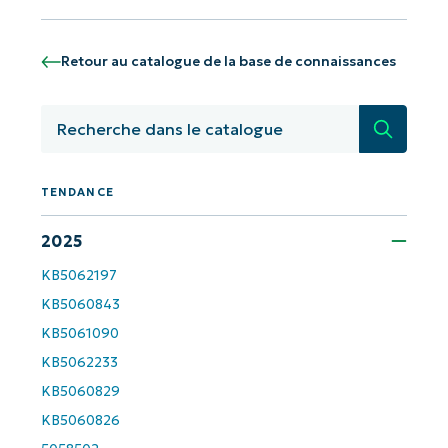
Commencez avec les analyses de KB
pilotées par l'IA de NinjaOne !
Retour au catalogue de la base de connaissances
First
and
last
Recherc
name*
Business
email*
TENDANCE
Phone
2025
number*
KB5062197
KB5060843
Pays
KB5061090
KB5062233
Company
name*
KB5060829
KB5060826