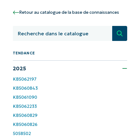
Commencez avec les analyses de KB
pilotées par l'IA de NinjaOne !
Retour au catalogue de la base de connaissances
First
and
Recherc
last
name*
Business
email*
TENDANCE
2025
Phone
number*
KB5062197
KB5060843
Pays
KB5061090
KB5062233
Company
KB5060829
name*
KB5060826
5058502