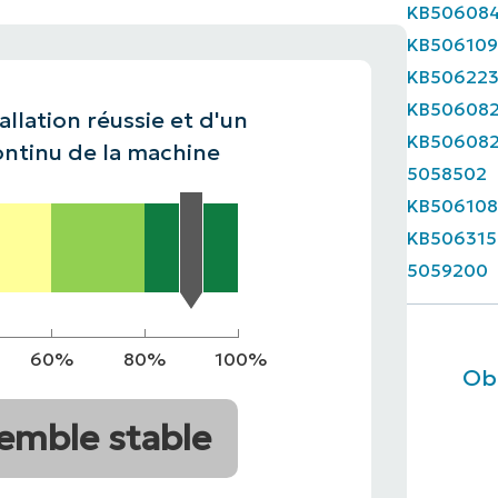
KB50608
KB50610
ALE
MMERCIALE
VIDÉO DE DÉMONSTRATION
VIDÉO DE
FEUILLE
MMERCIALE
VIDÉO DE
KB50622
MMERCIALE
VIDÉO DE
KB50608
allation réussie et d'un
KB50608
ntinu de la machine
5058502
KB506108
KB506315
5059200
60%
80%
100%
Obt
emble stable