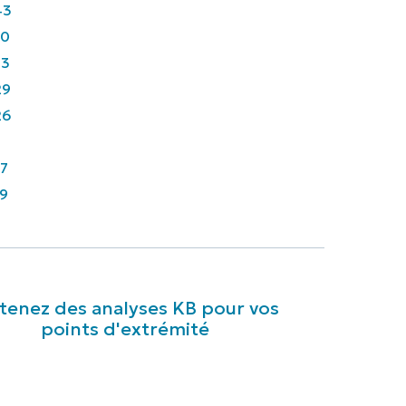
43
90
33
29
26
7
9
enez des analyses KB pour vos
points d'extrémité