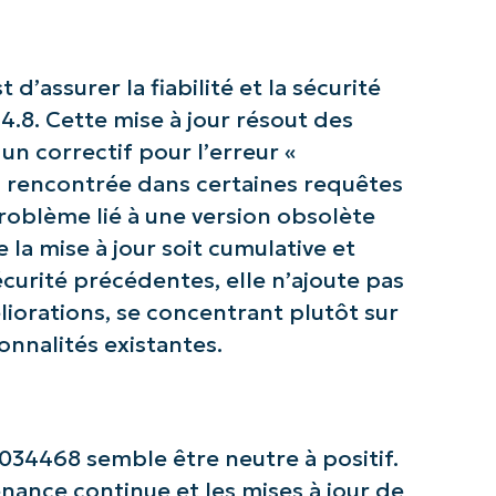
d’assurer la fiabilité et la sécurité
z avec les analyses de KB pilotées pa
4.8. Cette mise à jour résout des
NinjaOne !
n correctif pour l’erreur «
» rencontrée dans certaines requêtes
First
problème lié à une version obsolète
and
last
 la mise à jour soit cumulative et
name*
écurité précédentes, elle n’ajoute pas
Business
email*
liorations, se concentrant plutôt sur
ionnalités existantes.
Phone
number*
Pays
034468 semble être neutre à positif.
Company
enance continue et les mises à jour de