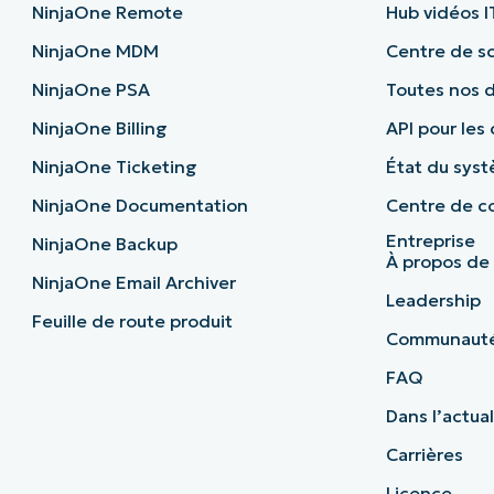
NinjaOne Remote
Hub vidéos I
NinjaOne MDM
Centre de sc
NinjaOne PSA
Toutes nos 
NinjaOne Billing
API pour les
NinjaOne Ticketing
État du sys
NinjaOne Documentation
Centre de co
Entreprise
NinjaOne Backup
À propos de
NinjaOne Email Archiver
Leadership
Feuille de route produit
Communaut
FAQ
Dans l’actual
Carrières
Licence