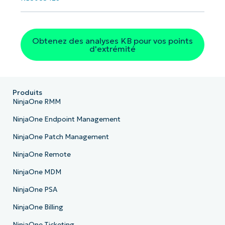
Pays
Obtenez des analyses KB pour vos points
Company
d'extrémité
name*
Produits
NinjaOne RMM
NinjaOne Endpoint Management
NinjaOne Patch Management
NinjaOne Remote
NinjaOne MDM
NinjaOne PSA
NinjaOne Billing
NinjaOne Ticketing