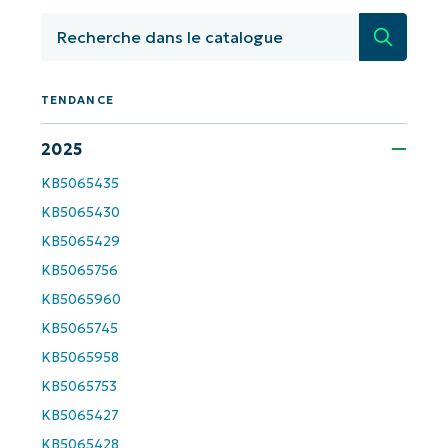
Recherc
TENDANCE
2025
KB5065435
Commencez avec les analyses de KB
KB5065430
pilotées par l'IA de NinjaOne !
KB5065429
First
KB5065756
and
last
KB5065960
name*
KB5065745
Business
email*
KB5065958
KB5065753
Phone
KB5065427
number*
KB5065428