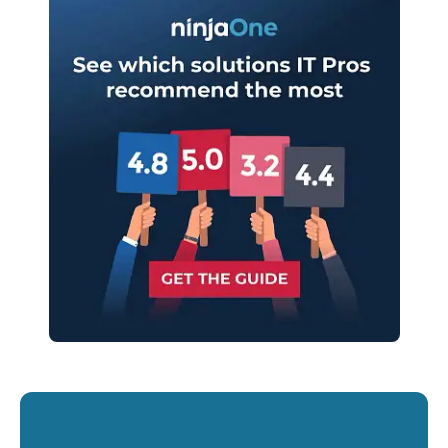
Commencez votre essai de 14 jours
Pas de carte de crédit requise, accès complet à
toutes les fonctionnalités.
Prénom
et
Nom*
Business
email*
Phone
number*
Pays