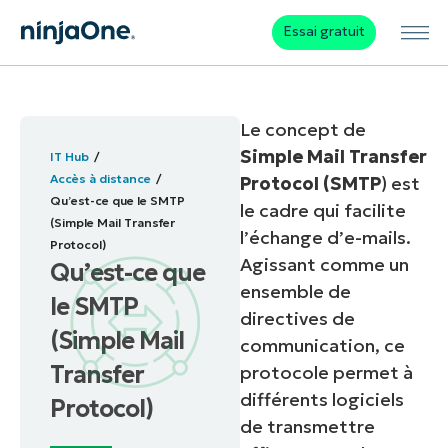
Essai gratuit
Le concept de
Simple Mail Transfer
IT Hub
Accès à distance
Protocol (SMTP
)
est
Qu’est-ce que le SMTP
le cadre qui facilite
(Simple Mail Transfer
l’échange d’e-mails.
Protocol)
Agissant comme un
Qu’est-ce que
ensemble de
le SMTP
directives de
(Simple Mail
communication, ce
Transfer
protocole permet à
différents logiciels
Protocol)
de transmettre