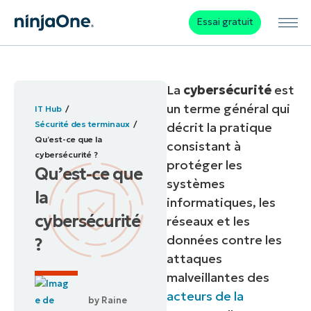
Essai gratuit
La
cybersécurité
est
un terme général qui
IT Hub
Sécurité des terminaux
décrit la pratique
Qu’est-ce que la
consistant à
cybersécurité ?
protéger les
Qu’est-ce que
systèmes
la
informatiques, les
cybersécurité
réseaux et les
données contre les
?
attaques
malveillantes des
acteurs de la
by
Raine