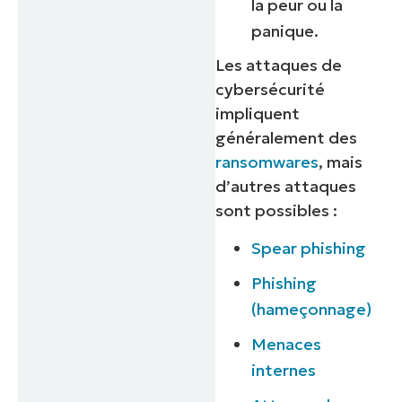
la peur ou la
panique.
Les attaques de
cybersécurité
impliquent
généralement des
Commencez votre essai de 14 jours
ransomwares
, mais
d’autres attaques
Pas de carte de crédit requise, accès complet à
toutes les fonctionnalités.
sont possibles :
Prénom
et
Spear phishing
Nom*
Business
Phishing
email*
(hameçonnage)
Phone
Menaces
number*
internes
Pays