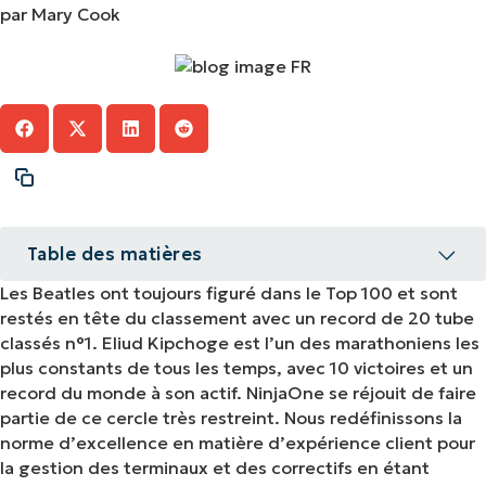
par Mary Cook
Table des matières
Les Beatles ont toujours figuré dans le Top 100 et sont
RMM n°1 en satisfaction client
restés en tête du classement avec un record de 20 tube
classés n°1. Eliud Kipchoge est l’un des marathoniens les
La gestion des terminaux gagne sur tous les
plus constants de tous les temps, avec 10 victoires et un
tableaux
record du monde à son actif. NinjaOne se réjouit de faire
partie de ce cercle très restreint. Nous redéfinissons la
N°1 en gestion des correctifs pour le 5e
norme d’excellence en matière d’expérience client pour
trimestre consécutif.
la gestion des terminaux et des correctifs en étant