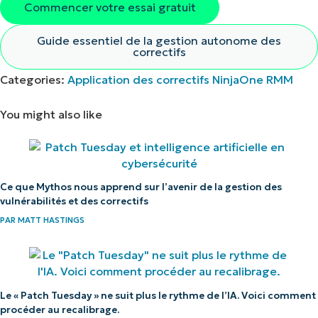
Commencer votre essai gratuit
Pas de carte de crédit requise, accès complet
à toutes les fonctionnalités.
Guide essentiel de la gestion autonome des
correctifs
Prénom
et
Categories:
Application des correctifs
NinjaOne
RMM
Nom*
Business
You might also like
email*
Phone
number*
Ce que Mythos nous apprend sur l’avenir de la gestion des
Pays
vulnérabilités et des correctifs
PAR
MATT HASTINGS
Company
name*
Le « Patch Tuesday » ne suit plus le rythme de l’IA. Voici comment
procéder au recalibrage.