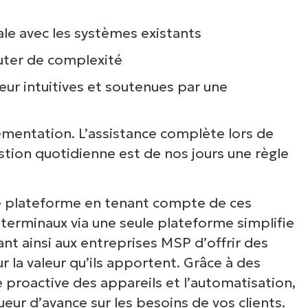
le avec les systèmes existants
outer de complexité
eur intuitives et soutenues par une
plémentation. L’assistance complète lors de
estion quotidienne est de nos jours une règle
e plateforme en tenant compte de ces
 terminaux via une seule plateforme simplifie
oir NinjaOne en acti
nt ainsi aux entreprises MSP d’offrir des
ur la valeur qu’ils apportent. Grâce à des
ce proactive des appareils et l’automatisation,
arcourez nos démonstrations à la demande po
ur d’avance sur les besoins de vos clients.
écouvrir comment NinjaOne simplifie les tâch