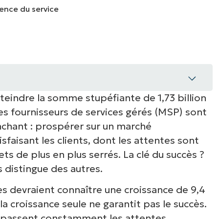
IALE
OMMERCIALE
VIDÉO DE DÉMONSTRATION
VIDÉO DE
OMMERCIALE
VIDÉO DE
TEFORME
OMMERCIALE
VIDÉO DE
teindre la somme stupéfiante de 1,73 billion
l
es fournisseurs de services gérés (MSP) sont
modernes
nchant : prospérer sur un marché
faisant les clients, dont les attentes sont
ces
ts de plus en plus serrés. La clé du succès ?
s distingue des autres.
qualité avant tout
ues devraient connaître une croissance de 9,4
a croissance seule ne garantit pas le succès.
dépassent constamment les attentes