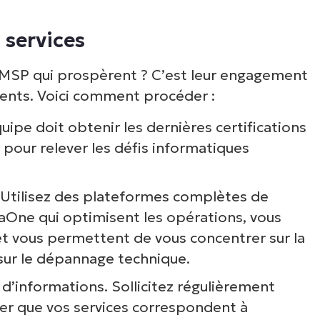
ormatiques telles que la gestion des terminaux,
 services
rectifs, le MDM, la gestion des tickets et bien 
encore.
s MSP qui prospèrent ? C’est leur engagement
lients. Voici comment procéder :
Explorer les démos
uipe doit obtenir les dernières certifications
 pour relever les défis informatiques
. Utilisez des plateformes complètes de
One qui optimisent les opérations, vous
 et vous permettent de vous concentrer sur la
 sur le dépannage technique.
 d’informations. Sollicitez régulièrement
urer que vos services correspondent à