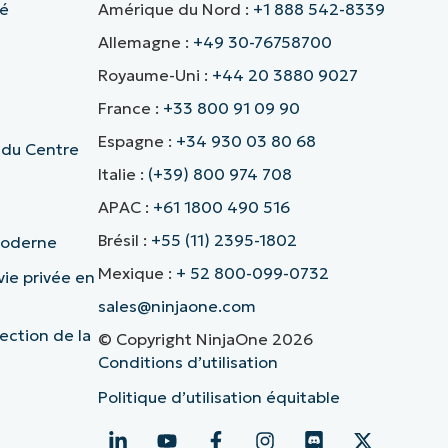
té
Amérique du Nord :
+1 888 542-8339
Allemagne :
+49 30-76758700
Royaume-Uni :
+44 20 3880 9027
France :
+33 800 91 09 90
Espagne :
+34 930 03 80 68
 du Centre
Italie :
(+39) 800 974 708
APAC :
+61 1800 490 516
Brésil :
+55 (11) 2395-1802
 moderne
Mexique :
+ 52 800-099-0732
vie privée en
sales@ninjaone.com
ection de la
© Copyright NinjaOne 2026
Conditions d’utilisation
Politique d’utilisation équitable