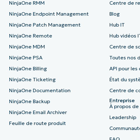
NinjaOne RMM
Centre de r
NinjaOne Endpoint Management
Blog
NinjaOne Patch Management
Hub IT
NinjaOne Remote
Hub vidéos I
NinjaOne MDM
Centre de sc
NinjaOne PSA
Toutes nos
NinjaOne Billing
API pour les
NinjaOne Ticketing
État du sys
NinjaOne Documentation
Centre de co
Entreprise
NinjaOne Backup
À propos de
NinjaOne Email Archiver
Leadership
Feuille de route produit
Communaut
FAQ