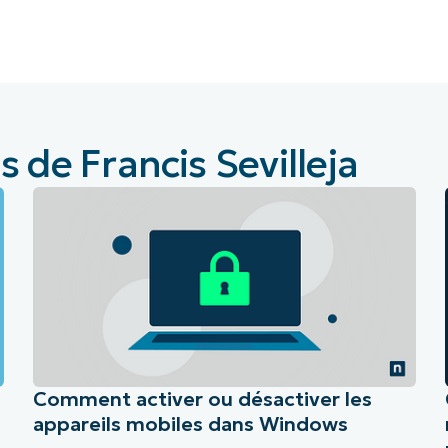
IALE
OMMERCIALE
VIDÉO DE DÉMONSTRATION
VIDÉO DE
OMMERCIALE
VIDÉO DE
TEFORME
OMMERCIALE
VIDÉO DE
 de Francis Sevilleja
Comment activer ou désactiver les
appareils mobiles dans Windows