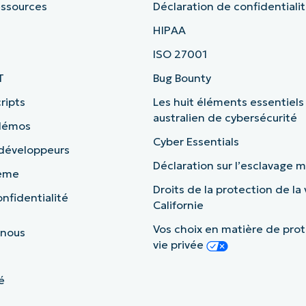
essources
Déclaration de confidentiali
HIPAA
ISO 27001
T
Bug Bounty
ripts
Les huit éléments essentiels
australien de cybersécurité
 démos
Cyber Essentials
 développeurs
Déclaration sur l’esclavage
tème
Droits de la protection de la 
nfidentialité
Californie
Vos choix en matière de prot
 nous
vie privée
é