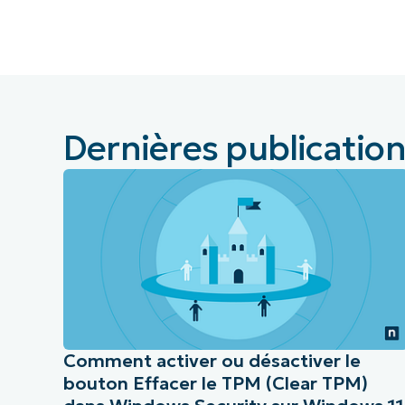
CONTACTER NOTRE ÉQUIPE COMMERC
CONTACTER NOTRE ÉQUIPE C
CONTACTER NOTRE ÉQUIPE C
FEUILLE DE ROUTE PRODUIT
DÉMONSTRATION
PLA
DÉMONSTRATION
CONTACTER NOTRE ÉQUIPE C
DÉMONSTRATION
Dernières publications
Comment activer ou désactiver le
bouton Effacer le TPM (Clear TPM)