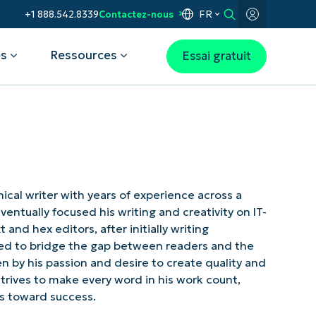
FR
+1 888.542.8339
Contactez-nous
es
Ressources
Essai gratuit
 cas d'usage
NinjaOne obtient la note de 5
Avec NinjaOne, le département IT
Gartner® Magic Quadrant™ 2026
étoiles dans le Partner Program
d'Everest s'assure que les outils de
pour les outils de gestion des
Guide 2025 de CRN
ses artistes sont toujours à la
terminaux
itez d’une visibilité totale
pointe
élérez le dépannage
hnical writer with years of experience across a
Télécharger le rapport
ormatique
ventually focused his writing and creativity on IT-
tomatisation, pour une
Lire l'article complet
Presse
lution plus rapide des
 and hex editors, after initially writing
Actifs de la marque
blèmes
ored to bridge the gap between readers and the
Questions/Requêtes de
égez les appareils et les
presse
n by his passion and desire to create quality and
nées
strives to make every word in his work count,
ompagnez vos employés
iez les opérations
ts toward success.
ormatiques