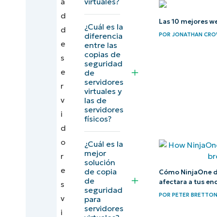
a
virtuales?
seguridad
d
para
Las 10 mejores w
¿Cuál es la
d
servidores
diferencia
POR
JONATHAN CR
e
entre las
virtuales
copias de
s
seguridad
Las copias
e
de
servidores
de
r
virtuales y
seguridad
v
las de
servidores
de
i
físicos?
servidores
d
virtuales
o
¿Cuál es la
mejor
son clave
r
solución
para una
e
de copia
Cómo NinjaOne d
de
gestión
afectara a tus en
s
seguridad
eficaz de
POR
PETER BRETTO
v
para
servidores
los
i