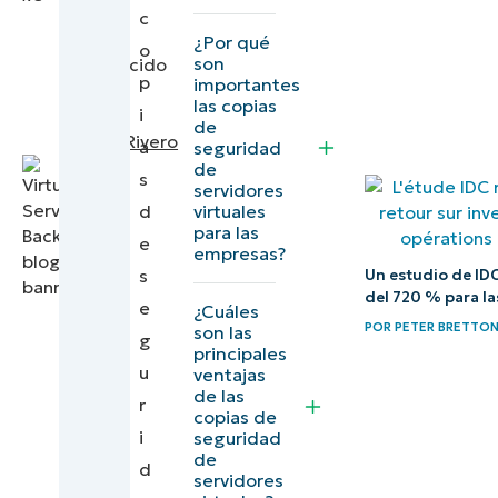
Editorial
c
virtuales?
Expert
¿Por qué
o
son
|
traducido
Características
p
importantes
por
clave que
las copias
i
David
de
debes buscar
HerreraRivero
a
seguridad
en un software
de
s
servidores
de copia de
d
virtuales
para las
seguridad para
e
empresas?
servidores
s
Un estudio de ID
virtuales
del 720 % para la
e
¿Cuáles
POR
PETER BRETTO
son las
g
Las 6
principales
u
ventajas
mejores
de las
r
soluciones
copias de
i
seguridad
de copia
de
d
de
servidores