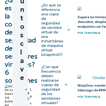
¿Qué
u
¿Qué es
¿En qué se
es
n
diferencia
una copia
una copia
la
t
de
Supera las limita
de
descubre, desplie
copia
seguridad
seguridad
o
endpoints con fa
de servidor
de
de
virtual de
s
POR
TEAM NINJA
una
servidores
seguridad
instantánea
c
virtuales?
de máquina
de
virtual
l
(snapshot)?
servidores
¿Cuáles
a
son las
virtuales?
¿Con qué
v
ventajas
6
frecuencia
deben
e
de las
soluciones
realizarse
copias de
copias de
NinjaOne, nombr
Por
L
seguridad
seguridad
liderazgo de RM
Makenzie
de los
a
de
POR
TEAM NINJA
Buenning
,
servidores
virtuales?
s
IT
servidores