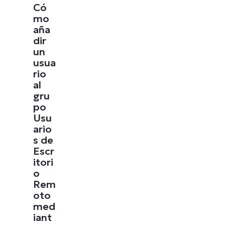
Có
mo
aña
dir
un
usua
rio
al
gru
po
Usu
ario
s de
Escr
itori
o
Rem
oto
med
iant