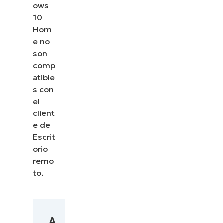
ows
10
Hom
e no
son
comp
atible
s con
el
client
e de
Escrit
orio
remo
to.
A