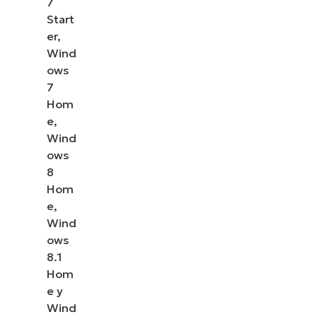
7
Start
er,
Wind
ows
7
Hom
e,
Wind
ows
8
Hom
e,
Wind
ows
8.1
Hom
e y
Wind