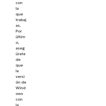
con
la
que
trabaj
as.
Por
últim
o,
aseg
úrate
de
que
la
versi
Descubre NinjaOne en
ón de
acción
Wind
ows
con
Explora nuestras demos bajo demanda y descubre
la