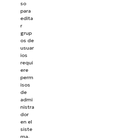
so
para
edita
r
grup
os de
usuar
ios
requi
ere
perm
isos
de
admi
nistra
dor
en el
siste
ma.