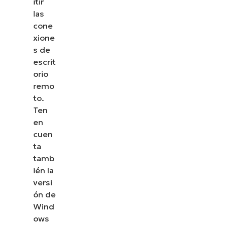
itir
las
cone
xione
s de
escrit
orio
remo
to.
Ten
en
cuen
ta
tamb
ién la
versi
ón de
Wind
ows