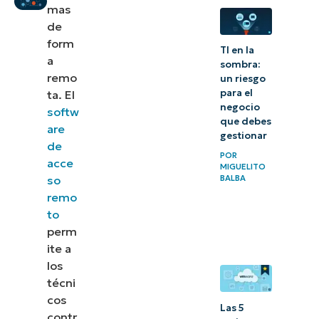
mas
Cómo
de
eliminar
form
TI en la
un
a
sombra:
usuario
remo
un riesgo
para el
ta. El
del
negocio
softw
Grupo de
que debes
are
gestionar
Usuarios
de
POR
de
acce
MIGUELITO
Escritorio
so
BALBA
remo
Remoto
to
perm
¿Qué es
ite a
el Grupo
los
de
técni
Usuarios
cos
Las 5
de
contr