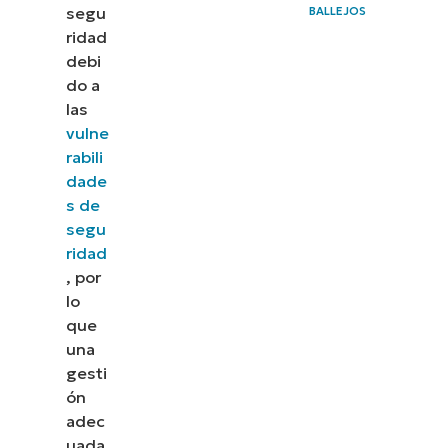
segu
BALLEJOS
Escritorio
ridad
remoto de
debi
Windows
do a
las
Prácticas
vulne
recomendadas
rabili
para la gestión
dade
s de
del acceso a
segu
Escritorio
ridad
remoto
, por
lo
Preguntas
que
más
una
frecuentes
gesti
ón
(FAQ)
adec
Gestiona
uada