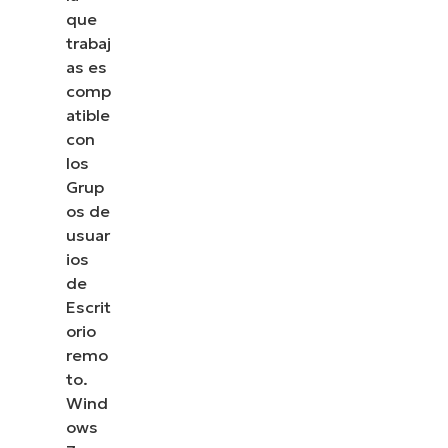
cómo NinjaOne simplifica tareas de TI como la
que
gestión de endpoints, el parcheo, el MDM, la
trabaj
gestión de tickets y mucho más.
as es
comp
Explora las demos
atible
con
los
Grup
os de
usuar
ios
de
Escrit
orio
remo
to.
Wind
ows