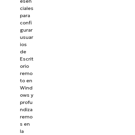
esen
ciales
para
confi
gurar
usuar
ios
de
Escrit
orio
remo
to en
Wind
ows y
profu
ndiza
remo
s en
la