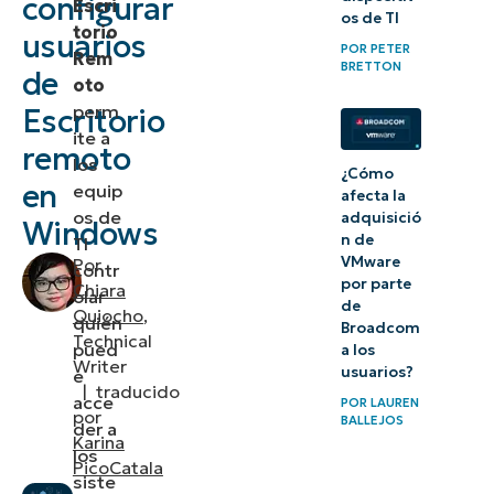
configurar
Escri
os de TI
usuarios
torio
usuarios
POR
PETER
Rem
de
BRETTON
de
oto
Escritorio
perm
Escritorio
remoto
ite a
remoto
en
los
¿Cómo
en
equip
Windows
afecta la
os de
adquisició
Windows
Cómo
n de
TI
VMware
Por
contr
añadir un
por parte
Chiara
olar
usuario al
de
Quiocho
,
quién
Broadcom
Grupo de
Technical
pued
a los
Writer
Usuarios
usuarios?
e
|
traducido
de
acce
POR
LAUREN
por
BALLEJOS
der a
Escritorio
Karina
los
Remoto
PicoCatala
siste