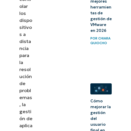
mejores
olar
Escritorio
herramien
los
tas de
Remoto?
gestión de
dispo
VMware
sitivo
Permisos
en 2026
s a
concedidos
POR
CHIARA
dista
QUIOCHO
a los
ncia
miembros
para
la
del Grupo
resol
de Usuarios
ución
de
de
Escritorio
probl
Remoto
emas
Cómo
, la
mejorar la
Problemas
gesti
gestión
de
ón de
del
usuario
aplica
seguridad
final en