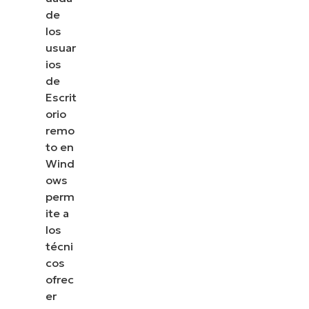
de
los
los
usuarios
usuar
de
ios
Escritorio
de
remoto
Escrit
orio
en
remo
Windows
to en
de forma
Wind
fácil y
ows
perm
rápida
ite a
los
técni
cos
ofrec
er