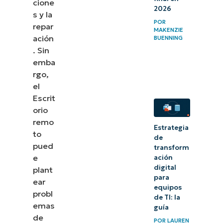
cione
causados
2026
s y la
por una
POR
repar
MAKENZIE
gestión
ación
BUENNING
inadecuada
. Sin
emba
de los
rgo,
grupos de
el
usuarios de
Escrit
Escritorio
orio
remo
remoto
Estrategia
to
de
Resolución
pued
transform
e
ación
de errores
digital
plant
de grupo
para
ear
de
equipos
probl
de TI: la
usuarios
emas
guía
de
de
POR
LAUREN