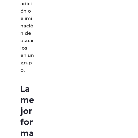
adici
ón o
elimi
nació
n de
usuar
ios
en un
grup
o.
La
me
jor
for
ma