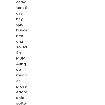
carac
terísti
cas
hay
que
busca
r en
una
soluci
ón
MDM.
Aunq
ue
much
os
prove
edore
s de
softw