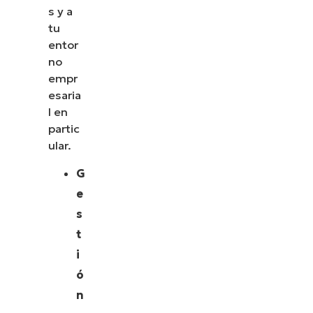
s y a
tu
entor
no
empr
esaria
l en
partic
ular.
G
e
s
t
i
ó
n