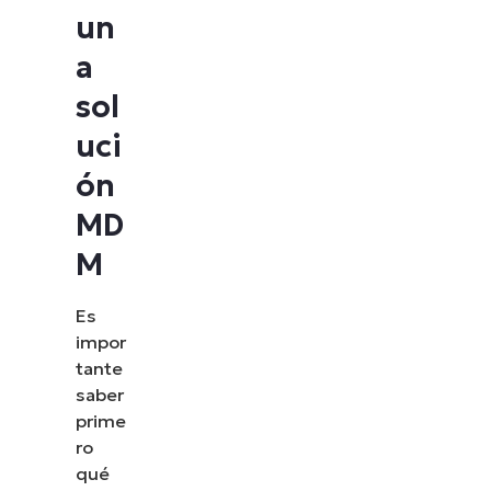
un
a
sol
uci
ón
MD
M
Es
impor
tante
saber
prime
ro
qué