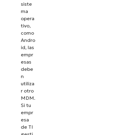
siste
ma
opera
tivo,
como
Andro
id, las
empr
esas
debe
n
utiliza
r otro
MDM.
Si tu
empr
esa
de TI
gesti