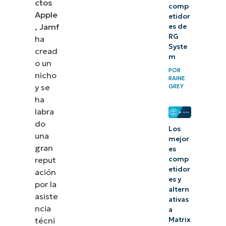
ctos
comp
Apple
etidor
, Jamf
es de
RG
ha
Syste
cread
m
o un
POR
nicho
RAINE
y se
GREY
ha
labra
do
Los
una
mejor
gran
es
reput
comp
etidor
ación
es y
por la
altern
asiste
ativas
ncia
a
técni
Matrix