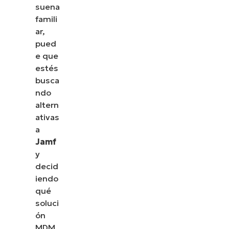
suena
famili
ar,
pued
e que
estés
busca
ndo
altern
ativas
a
Jamf
y
decid
iendo
qué
soluci
ón
MDM