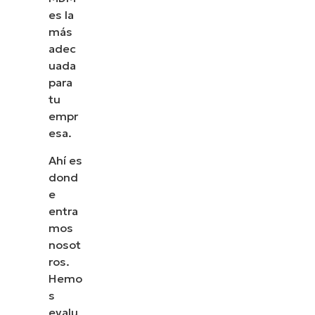
es la
más
adec
uada
para
tu
empr
esa.
Ahí es
dond
e
entra
mos
nosot
ros.
Hemo
s
evalu