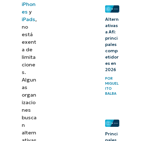
iPhon
6.
es
y
Mosyle
iPads
,
Altern
ativas
no
7.
a Afi:
está
princi
Microsoft
exent
pales
a de
Intune
comp
limita
etidor
es en
8.
cione
2026
s.
Miradore
POR
Algun
MIGUEL
as
9. Esper
ITO
BALBA
organ
10.
izacio
nes
ManageEngine
busca
Mobile Device
n
Manager Plus
altern
Princi
ativas
pales