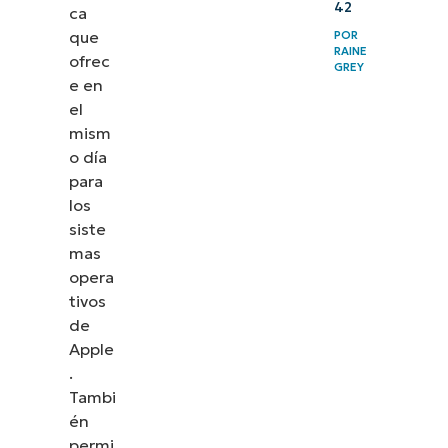
42
ca
que
POR
RAINE
ofrec
GREY
e en
el
mism
o día
para
los
siste
mas
opera
tivos
de
Apple
.
Tambi
én
permi