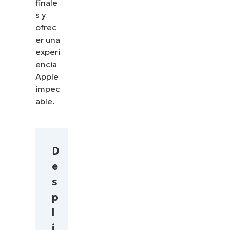
finale
s y
ofrec
er una
experi
encia
Apple
impec
able.
D
e
s
p
l
i