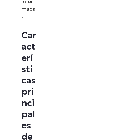
infor
mada
.
Car
act
erí
sti
cas
pri
nci
pal
es
de