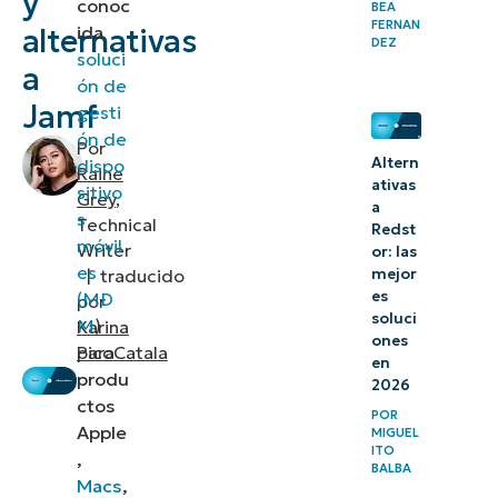
y
conoc
BEA
FERNAN
MDM
ida
alternativas
DEZ
soluci
a
1.
ón de
Jamf
gesti
NinjaOne
ón de
Por
Altern
2.
dispo
Raine
ativas
sitivo
Kandji
Grey
,
a
s
Technical
Redst
móvil
3. IBM
Writer
or: las
es
mejor
|
traducido
Security
es
(MD
por
MaaS360
soluci
M
)
Karina
ones
para
PicoCatala
4.
en
produ
2026
Addigy
ctos
POR
Apple
MIGUEL
5.
ITO
,
BALBA
Hexnode UEM
Macs
,