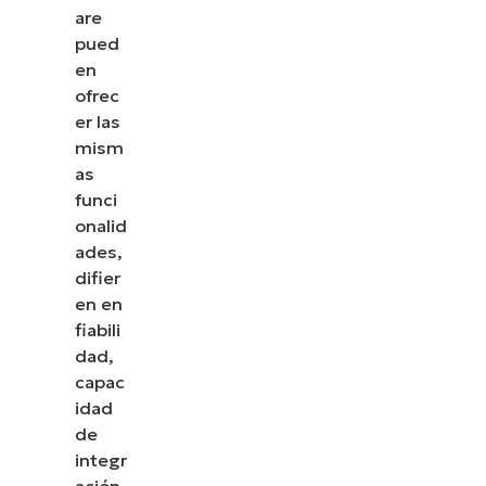
are
pued
en
ofrec
er las
mism
as
funci
onalid
ades,
difier
en en
fiabili
dad,
capac
idad
de
integr
ación