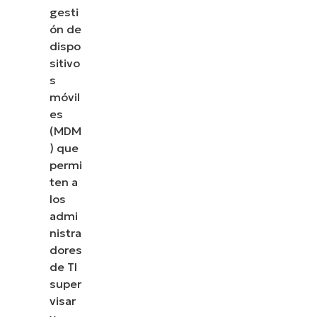
gesti
ón de
dispo
sitivo
s
móvil
es
(MDM
) que
permi
ten a
los
admi
nistra
dores
de TI
super
visar