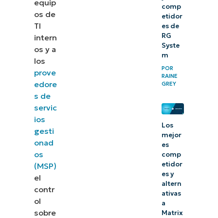
equip
comp
os de
etidor
TI
es de
RG
intern
Syste
os y a
m
los
POR
prove
RAINE
edore
GREY
s de
servic
ios
Los
gesti
mejor
onad
es
os
comp
etidor
(MSP)
es y
el
altern
contr
ativas
ol
a
sobre
Matrix