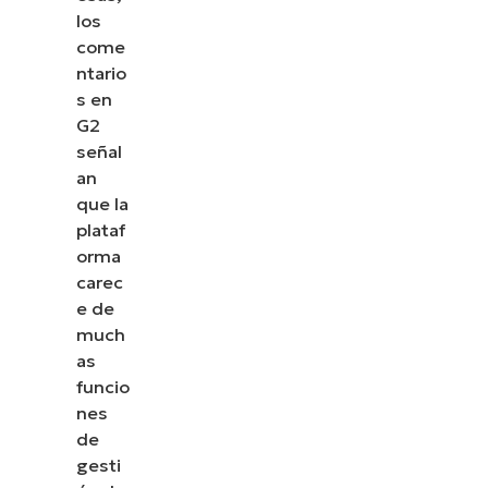
los
come
ntario
s en
G2
señal
an
que la
plataf
orma
carec
e de
much
as
funcio
nes
de
gesti