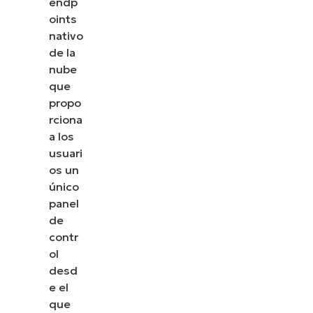
endp
oints
nativo
de la
nube
que
propo
rciona
a los
usuari
os un
único
panel
de
contr
ol
desd
e el
que