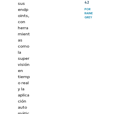
42
sus
endp
POR
RAINE
oints,
GREY
con
herra
mient
as
como
la
super
visión
en
tiemp
o real
y la
aplica
ción
auto
mátic