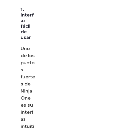
1.
Interf
az
fácil
de
usar
Uno
de los
punto
s
fuerte
s de
Ninja
One
es su
interf
az
intuiti