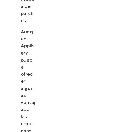
a de
parch
es.
Aunq
ue
Appliv
ery
pued
e
ofrec
er
algun
as
ventaj
as a
las
empr
esas,