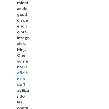
mient
as de
gesti
ón de
endp
oints
integr
ales.
Ninja
One
aume
nta la
eficie
ncia
Descubre NinjaOne en
de TI
acción
agiliza
ndo
las
Explora nuestras demos bajo demanda y descubre
opera