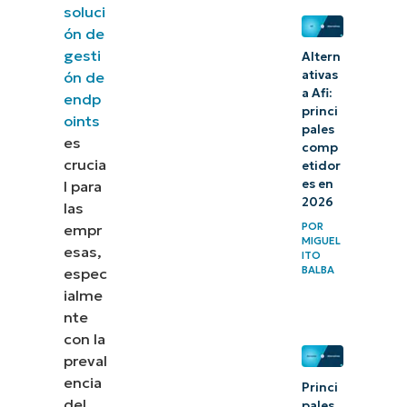
entre las
soluci
ón de
mejores
gesti
Altern
alternativas
ativas
ón de
a Applivery
a Afi:
endp
princi
oints
pales
es
comp
crucia
etidor
es en
l para
2026
las
POR
empr
MIGUEL
esas,
ITO
BALBA
espec
ialme
nte
con la
preval
encia
Princi
del
pales