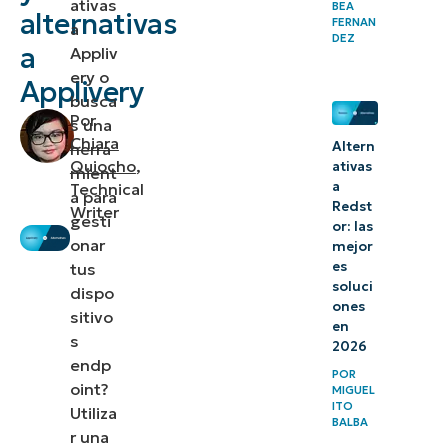
ativas
BEA
Puntos
alternativas
FERNAN
a
DEZ
fuertes
a
Appliv
de
ery o
Applivery
busca
NinjaOne
Por
s una
Chiara
Historia
Altern
herra
Quiocho
,
ativas
mient
del
a
Technical
a para
cliente
Redst
Writer
gesti
or: las
onar
mejor
2.
es
tus
Hexnode
soluci
dispo
ones
UEM
sitivo
en
s
2026
3.
endp
POR
Miradore
oint?
MIGUEL
ITO
Utiliza
BALBA
Elegir
r una