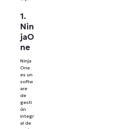
1.
Nin
jaO
ne
Ninja
One
es un
softw
are
de
gesti
ón
integr
al de