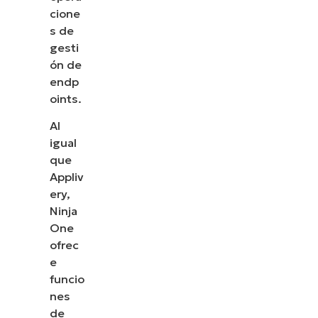
cómo NinjaOne simplifica tareas de TI como la
cione
gestión de endpoints, el parcheo, el MDM, la
s de
gestión de tickets y mucho más.
gesti
ón de
Explora las demos
endp
oints.
Al
igual
que
Appliv
ery,
Ninja
One
ofrec
e
funcio
nes
de