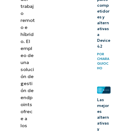
comp
trabaj
etidor
o
es y
remot
altern
o e
ativas
híbrid
a
Device
o. El
42
empl
POR
eo de
CHIARA
una
QUIOC
HO
soluci
ón de
gesti
ón de
endp
Las
oints
mejor
ofrec
es
altern
e a
ativas
los
y