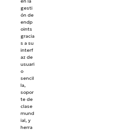
en la
gesti
ón de
endp
oints
gracia
s a su
interf
az de
usuari
o
sencil
la,
sopor
te de
clase
mund
ial, y
herra