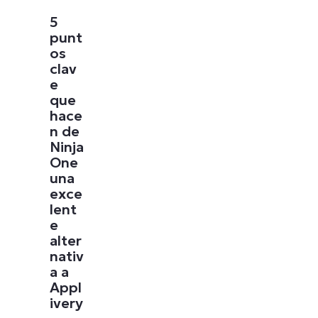
5
punt
os
clav
e
que
hace
n de
Ninja
One
una
exce
lent
e
alter
nativ
a a
Appl
ivery