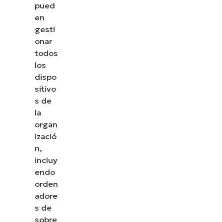
pued
en
gesti
onar
todos
los
dispo
sitivo
s de
la
organ
izació
n,
incluy
endo
orden
adore
s de
sobre