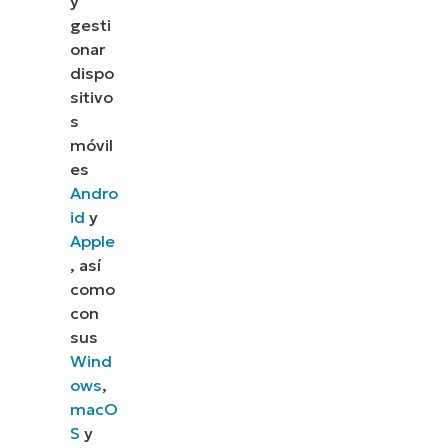
y
gesti
onar
dispo
sitivo
s
móvil
es
Andro
id
y
Apple
, así
como
con
sus
Wind
ows
,
macO
S
y