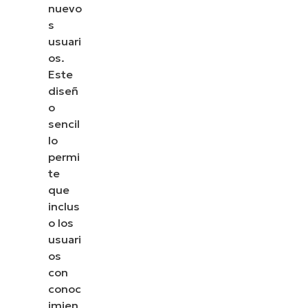
nuevo
s
usuari
os.
Este
diseñ
o
sencil
lo
permi
te
que
inclus
o los
usuari
os
con
conoc
imien