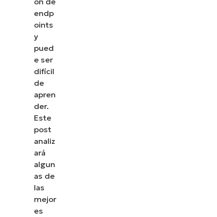
ón de
endp
oints
y
pued
e ser
difícil
de
apren
der.
Este
post
analiz
ará
algun
as de
las
mejor
es