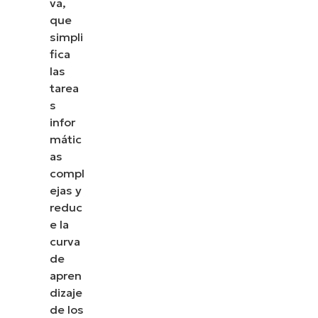
va,
que
simpli
fica
las
tarea
s
infor
mátic
as
compl
ejas y
reduc
e la
curva
de
apren
dizaje
de los