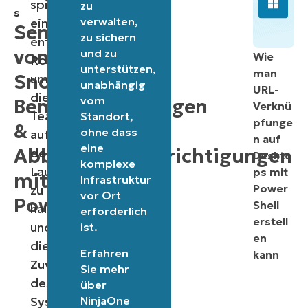
spielen
zu
s
verwalten,
eine
Senden
zu sichern
entscheidende
von
und zu
Wie
Rolle,
unterstützen,
man
Snooze-
um
unabhängig
URL-
die
vom
Benachrichtigungen
Verknü
Teams
Standort,
pfunge
&
ohne dass
auf
n auf
eine
Abbruchbenachrichtigungen
dem
Deskto
komplexe
Laufenden
ps mit
mit
Infrastruktur
Power
zu
vor Ort
PowerShell
Shell
halten
erforderlich
erstell
und
ist.
en
die
Erfahren
kann
Zuverlässigkeit
Sie mehr
des
über
Systems
NinjaOne