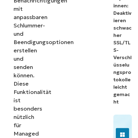
Benachrichtigungen
innen:
mit
Deaktiv
anpassbaren
ieren
Schlummer-
schwac
und
her
Beendigungsoptionen
SSL/TL
erstellen
S-
Verschl
und
üsselu
senden
ngspro
können.
tokolle
Diese
leicht
Funktionalität
gemac
ist
ht
besonders
nützlich
für
Managed