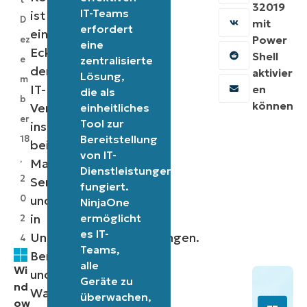
32019
IT-Teams
ist
D
mit
erfordert
ein
Power
ez
eine
Eckpfeiler
Shell
e
zentralisierte
der
aktivier
Lösung,
m
IT-
en
die als
b
können
Verwaltung,
einheitliches
er
Tool zur
insbesondere
Bereitstellung
18
bei
von IT-
,
Managed
Dienstleistungen
2
Services
fungiert.
und
0
NinjaOne
in
ermöglicht
2
es IT-
Unternehmensumgebungen.
4
Teams,
Benachrichtigungen
alle
Wi
und
Geräte zu
nd
Warnungen
überwachen,
ow