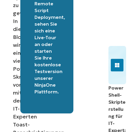
Remote
zu
Script
gewährleisten.
Deployment
,
In
sehen Sie
diesem
sich eine
Blogbeitrag
Live-Tour
an oder
wird
starten
ein
Sie Ihre
vielseitiges
kostenlose
PowerShell-
Testversion
Skript
unserer
vorgestellt,
NinjaOne
Power
Plattform
.
mit
Shell-
dem
Skripte
IT-
rstellu
Experten
ng für
IT-
Toast-
Expert: