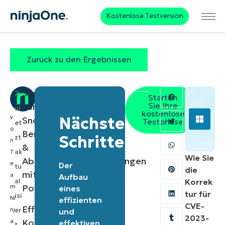
Kostenlose Testversion
Zurück zu den Ergebnissen
Senden
Z
Starten
Sie Ihre
von
ul
kostenlose
v
Nächste
Snooze-
Testphase
et
o
Benachrichtigungen
Schritte
zt
n
&
ak
T
Wie Sie
Abbruchbenachrichtigungen
e
Der
tu
die
mit
a
Aufbau
al
Korrek
PowerShell
m
eines
tur für
isi
Ni
effizienten
CVE-
Effiziente
nj
er
und
2023-
Kommunikation
a
effektiven
t