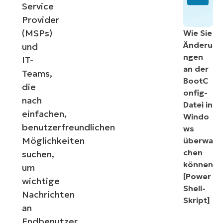
Service
Provider
(MSPs)
Wie Sie
Änderu
und
ngen
IT-
an der
Teams,
BootC
die
onfig-
nach
Datei in
einfachen,
Windo
benutzerfreundlichen
ws
Möglichkeiten
überwa
chen
suchen,
können
um
[Power
wichtige
Shell-
Nachrichten
Skript]
an
Endbenutzer