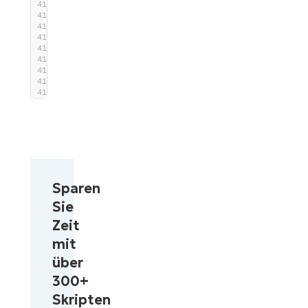
exit
1
}
exit
0
}
end
{
}
Sparen
Sie
Zeit
mit
über
300+
Skripten