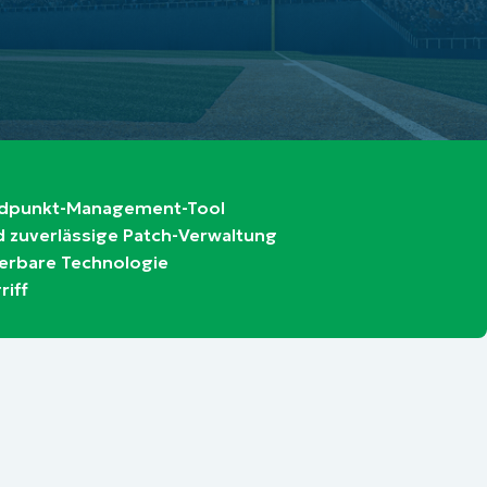
Endpunkt-Management-Tool
d zuverlässige Patch-Verwaltung
lierbare Technologie
riff