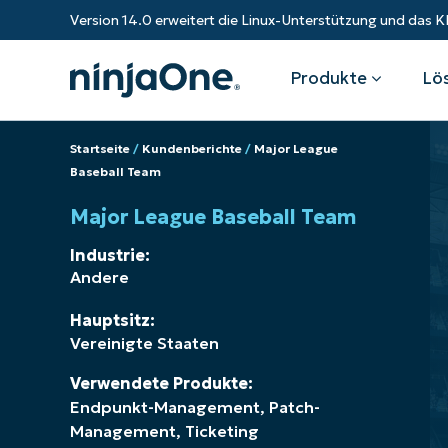
Version 14.0 erweitert die Linux-Unterstützung und da
Produkte
Lö
Startseite
/
Kundenberichte
/
Major League
Produkte
Nach Industrie
Partner
Ressourcen
Baseball Team
Major League Baseball Team
Endpunkt-Management
Technologieunternehmen
Überblick
Ressourcen-Center
Fe
Industrie:
Gesundheitswesen
Expandieren Sie Ihr Geschäft und
Andere
Bundesregierung
RMM
Blog
Ba
stärken Sie Ihre Kunden.
Staatliche Institutionen
Hauptsitz:
Bildungssektor
Autonomes Patch-Management
ROI-Rechner
S
Finanzinstitute
Vereinigte Staaten
Fertigungs
Value-Added-Reseller
Endpunktsicherheit
Trust Center
Mo
Verwendete Produkte:
Dokumentation
NinjaOne Academy
IT
Endpunkt-Management
,
Patch-
Management
,
Ticketing