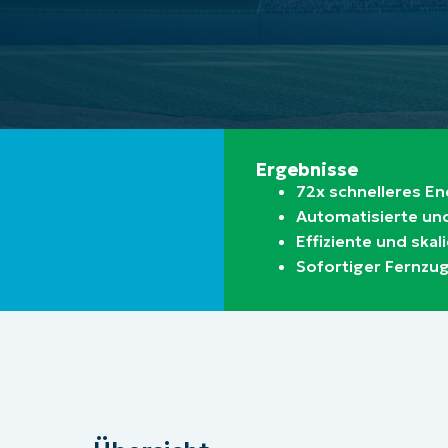
RODUKTVORSTELLUNG ANSEHEN
VORSTELLUNG ANSEHEN
RODUKTVORSTELLUNG ANSEHEN
PRODUKT-
RODUKTVORSTELLUNG ANSEHEN
Ergebnisse
72x schnelleres 
Automatisierte un
Effiziente und ska
Sofortiger Fernzug