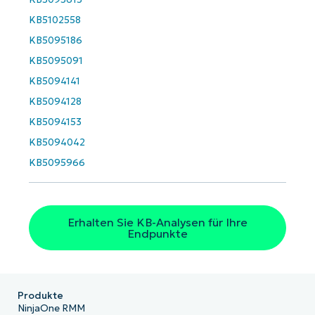
last
name*
KB5102558
Business
email*
KB5095186
KB5095091
Phone
number*
KB5094141
KB5094128
Land
KB5094153
KB5094042
Company
name*
KB5095966
Erhalten Sie KB-Analysen für Ihre
Endpunkte
Produkte
NinjaOne RMM