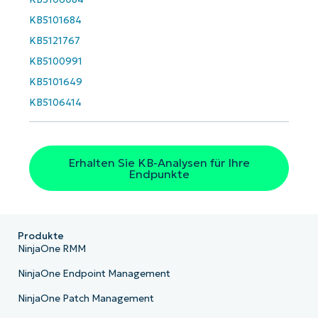
email*
KB5101684
Phone
KB5121767
number*
KB5100991
Land
KB5101649
KB5106414
Company
name*
Erhalten Sie KB-Analysen für Ihre
Endpunkte
Produkte
NinjaOne RMM
NinjaOne Endpoint Management
NinjaOne Patch Management