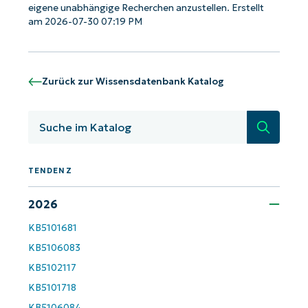
eigene unabhängige Recherchen anzustellen. Erstellt
am 2026-07-30 07:19 PM
Zurück zur Wissensdatenbank Katalog
Suche
TENDENZ
2026
Starten Sie mit NinjaOne AI-gesteuerten
KB-Analysen!
KB5101681
KB5106083
First
and
KB5102117
last
KB5101718
name*
Business
KB5106084