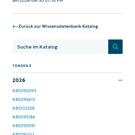
am 2026-06-30 07:14 PM
Zurück zur Wissensdatenbank Katalog
Suche
TENDENZ
2026
Starten Sie mit NinjaOne AI-gesteuerten
KB5095093
KB-Analysen!
KB5095615
First
KB5102558
and
KB5095186
last
name*
KB5095091
Business
email*
KB5094141