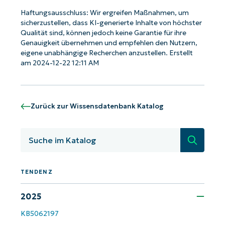
Haftungsausschluss: Wir ergreifen Maßnahmen, um
sicherzustellen, dass KI-generierte Inhalte von höchster
Qualität sind, können jedoch keine Garantie für ihre
Genauigkeit übernehmen und empfehlen den Nutzern,
Starten Sie mit NinjaOne AI-gesteuerten
eigene unabhängige Recherchen anzustellen. Erstellt
KB-Analysen!
am 2024-12-22 12:11 AM
First
and
last
name*
Zurück zur Wissensdatenbank Katalog
Business
email*
Suche
Phone
number*
TENDENZ
Land
2025
KB5062197
Company