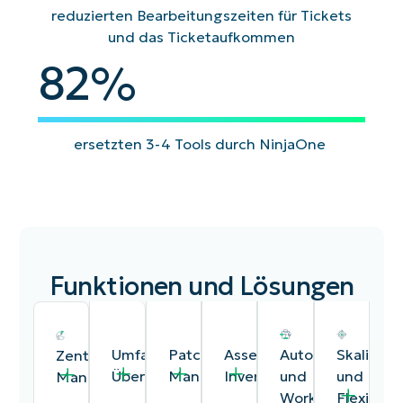
reduzierten Bearbeitungszeiten für Tickets
und das Ticketaufkommen
82
82
%
ersetzten 3-4 Tools durch NinjaOne
Funktionen und Lösungen
Umfassende
Patch-
Asset-
Automatisierung
Skalierba
Zentralisiertes
Überwachung
Management
Inventar
und
und
Management
Workflow-
Flexibilitä