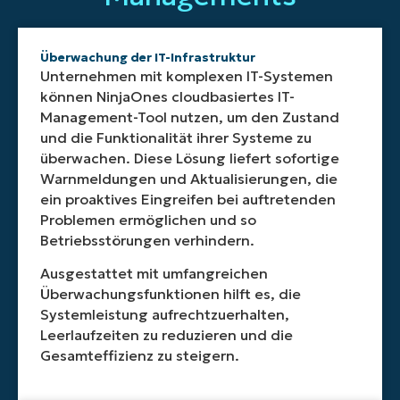
in
und
bietet
Steigern
den
Ressourcen
Echtzeit
Updates
anpassbare
Sie
Anforderu
ermöglicht
überwachen,
in
Attribute
die
Ihres
und
Überwachung der IT-Infrastruktur
um
Ihrer
und
Effizienz,
Unternehm
einen
Unternehmen mit komplexen IT-Systemen
einen
gesamten
eine
reduzieren
mitwachse
zentralen
können NinjaOnes cloudbasiertes IT-
optimalen
IT-
automatische
Sie
und
Kontrollpunkt
Management-Tool nutzen, um den Zustand
Betrieb
Umgebung
Erkennung,
manuelle
die
für
sicherzustellen
automatisiert
die
Fehler
Flexibilität
und die Funktionalität ihrer Systeme zu
alle
und
und
eine
und
bieten,
Ihre
überwachen. Diese Lösung liefert sofortige
potenzielle
so
effiziente
gewinnen
Ihre
Systeme
Warnmeldungen und Aktualisierungen, die
Probleme
Schwachstellen
Verfolgung
Sie
IT-
bietet.
ein proaktives Eingreifen bei auftretenden
zu
reduziert
und
wertvolle
Umgebung
Problemen ermöglichen und so
erkennen,
und
Optimierung
Zeit
effektiv
Betriebsstörungen verhindern.
bevor
die
von
für
zu
sie
Sicherheit
IT-
Ihr
verwalten,
Ausgestattet mit umfangreichen
sich
erhöht.
Ressourcen
IT-
unabhängi
Überwachungsfunktionen hilft es, die
auf
gewährleistet.
Team.
von
Systemleistung aufrechtzuerhalten,
Ihr
der
Unternehmen
Größe.
Leerlaufzeiten zu reduzieren und die
auswirken.
Gesamteffizienz zu steigern.