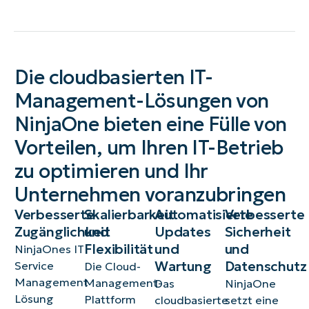
Die cloudbasierten IT-
Management-Lösungen von
NinjaOne bieten eine Fülle von
Vorteilen, um Ihren IT-Betrieb
zu optimieren und Ihr
Unternehmen voranzubringen
Verbesserte
Skalierbarkeit
Automatisierte
Verbesserte
Zugänglichkeit
und
Updates
Sicherheit
Flexibilität
und
und
NinjaOnes IT
Wartung
Datenschutz
Service
Die Cloud-
Management
Management-
Das
NinjaOne
Lösung
Plattform
cloudbasierte
setzt eine