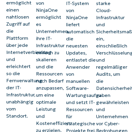
ermöglicht
von
IT-System
starke
einen
NinjaOne
von
Cloud-
nahtlosen
ermöglicht
NinjaOne
Infrastruktur
Zugriff auf
es
liefert
und
die
Unternehmen,
automatisch
Sicherheitsma
Plattform
ihre IT-
die
ein,
über jede
Infrastruktur
neuesten
einschließlich
Internetverbindung
einfach zu
Updates,
Verschlüsselun
und
skalieren
entlastet die
und
erleichtert
und die
Anwender
regelmäßiger
so die
Ressourcen
von
Audits, um
Fernverwaltung
nach Bedarf
manuellen
die
der IT-
anzupassen,
Software-
Datensicherhei
Infrastruktur,
um eine
Wartungsaufgaben
zu
unabhängig
optimale
und setzt IT-
gewährleisten
vom
Leistung
Ressourcen
und
Standort.
und
für
Unternehmen
Kosteneffizienz
strategische
vor Cyber-
zu erzielen.
Projekte frei.
Bedrohungen