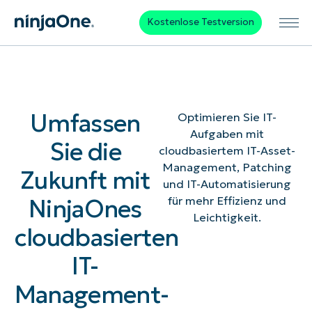
Kostenlose Testversion
Umfassen
Optimieren Sie IT-
Aufgaben mit
Sie die
cloudbasiertem IT-Asset-
Management, Patching
Zukunft mit
und IT-Automatisierung
NinjaOnes
für mehr Effizienz und
Leichtigkeit.
cloudbasierten
IT-
Management-