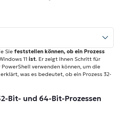
RODUKTVORSTELLUNG ANSEHEN
VORSTELLUNG ANSEHEN
RODUKTVORSTELLUNG ANSEHEN
PRODUKT-
RODUKTVORSTELLUNG ANSEHEN
ie Sie
feststellen können, ob ein Prozess
 Windows 11
ist
. Er zeigt Ihnen Schritt für
 64-Bit-Prozessen unter Windows
er PowerShell verwenden können, um die
erklärt, was es bedeutet, ob ein Prozess 32-
, ob ein Prozess in Windows 10/Windows
2-Bit- und 64-Bit-Prozessen
g aller Geräte in Unternehmensumgebungen