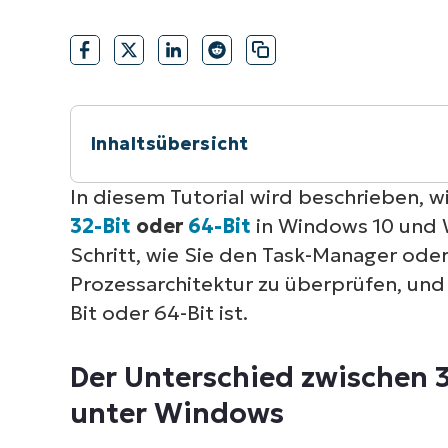
VERTRIEB KONTAKTIEREN
P
VERTRIEB KONTAKTIEREN
VERTRIEB KONTAKTIEREN
PRODUKT
P
ROADMAP
PLATTFORM
VERTRIEB KONTAKTIEREN
P
Inhaltsübersicht
Kurzüberblick
In diesem Tutorial wird beschrieben, w
32-Bit
oder
64-Bit
in Windows 10 und
Der Unterschied zwischen 32-Bit- und
Schritt, wie Sie den Task-Manager od
Prozessarchitektur zu überprüfen, und 
So erkennen Sie mit dem Task-Manager
Bit oder 64-Bit ist.
11 32-Bit oder 64-Bit ist
Der Unterschied zwischen 3
Sicherstellung der optimalen Leistun
unter Windows