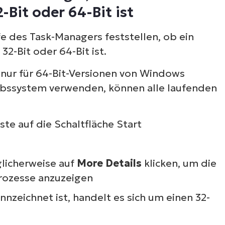
Bit oder 64-Bit ist
fe des Task-Managers feststellen, ob ein
2-Bit oder 64-Bit ist.
 nur für 64-Bit-Versionen von Windows
iebssystem verwenden, können alle laufenden
ste auf die Schaltfläche Start
Sehen Sie NinjaOne i
licherweise auf
More Details
klicken, um die
Prozesse anzuzeigen
Aktion
nzeichnet ist, handelt es sich um einen 32-