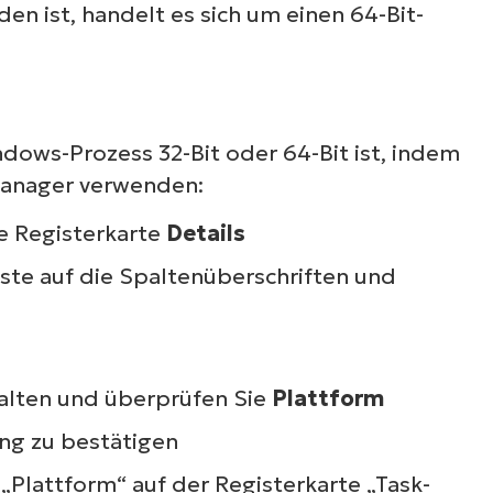
ehen Sie sich unsere On-Demand-Demos an u
n ist, handelt es sich um einen 64-Bit-
ahren Sie, wie NinjaOne IT-Aufgaben wie Endpu
anagement, Patching, MDM, Ticketing und me
vereinfacht
ndows-Prozess 32-Bit oder 64-Bit ist, indem
Demos ansehen
-Manager verwenden:
ie Registerkarte
Details
aste auf die Spaltenüberschriften und
palten und überprüfen Sie
Plattform
ng zu bestätigen
„Plattform“ auf der Registerkarte „Task-