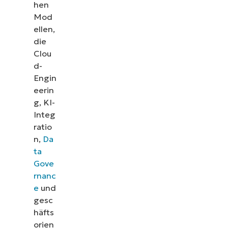
hen
Mod
ellen,
die
Clou
d-
Engin
eerin
g, KI-
Integ
ratio
n,
Da
ta
Gove
rnanc
e
und
gesc
häfts
orien