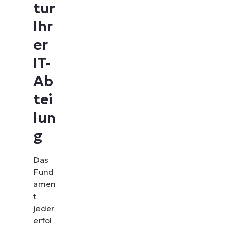
tur
Ihr
er
IT-
Ab
tei
lun
g
Das
Fund
amen
t
jeder
erfol