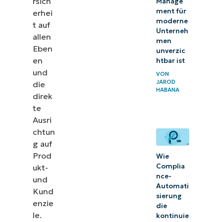
rsich
Manage
ment für
erhei
moderne
t auf
Unterneh
allen
men
Eben
unverzic
en
htbar ist
und
VON
JAROD
die
HABANA
direk
te
Ausri
chtun
g auf
Prod
Wie
Complia
ukt-
nce-
und
Automati
Kund
sierung
enzie
die
le.
kontinuie