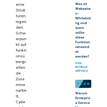
erne
Was ist
Messung der
Webseite
Struk
n-
turen
Effektivität
Whitelisti
legen
der IT-
ng und
den
wann
Organisation
Schw
sollte
diese
Transformieren
erpun
Funktion
kt auf
Sie Ihre IT-
verwend
funkti
et
Umgebung
onsü
werden?
bergr
VON
eifen
RICHELLE
AREVALO
de
Zusa
mme
narbe
Warum
it,
Enterpris
Cybe
e Service