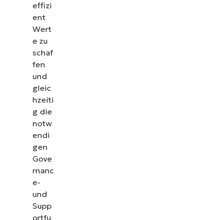
effizi
ent
Wert
e zu
schaf
fen
und
gleic
hzeiti
g die
notw
endi
gen
Gove
rnanc
e-
und
Supp
ortfu