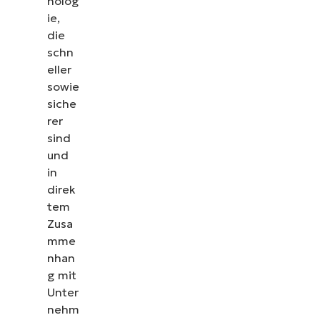
nolog
ie,
die
schn
eller
sowie
siche
rer
sind
und
in
direk
tem
Zusa
mme
nhan
g mit
Unter
nehm