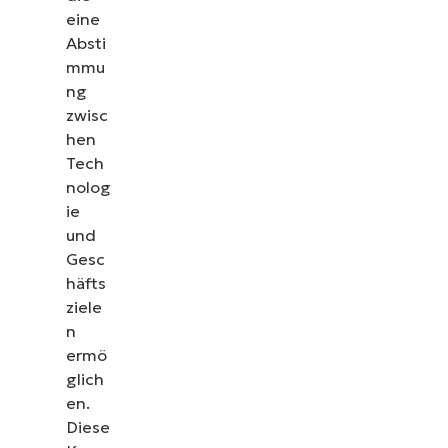
eine
Absti
mmu
ng
zwisc
hen
Tech
nolog
ie
und
Gesc
häfts
ziele
n
ermö
glich
en.
Diese