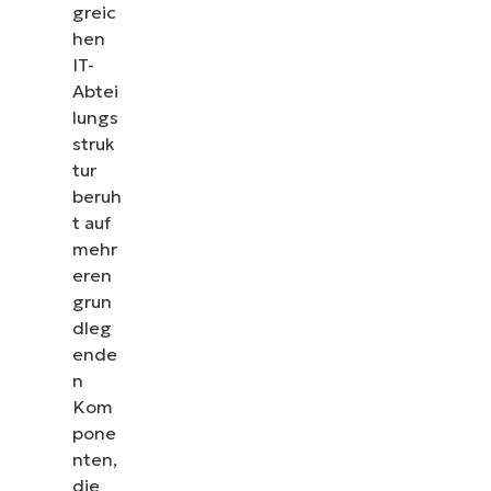
greic
hen
IT-
Abtei
lungs
struk
tur
beruh
t auf
mehr
eren
grun
dleg
ende
n
Kom
pone
nten,
die