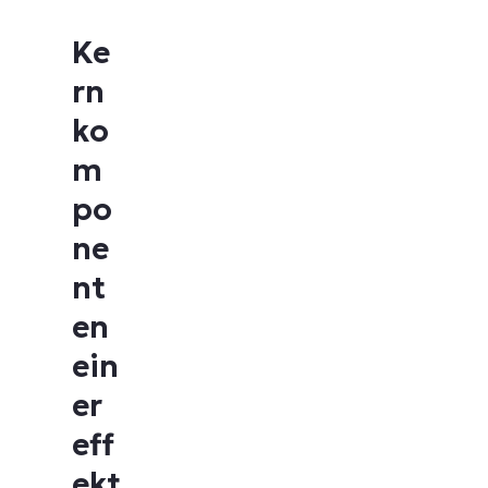
Ke
rn
ko
m
po
ne
nt
en
ein
er
eff
ekt