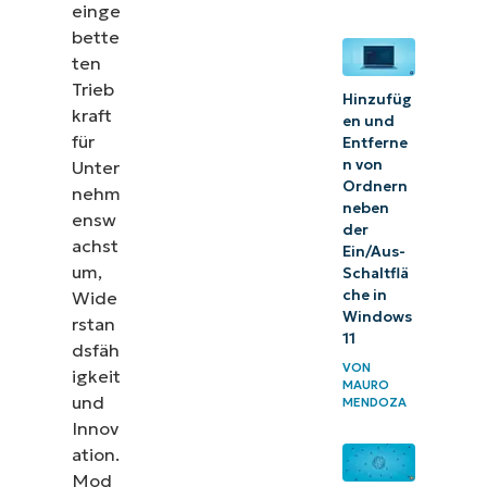
Spezialisierte
einge
bette
Rollen für die
ten
IT der
Trieb
nächsten
Hinzufüg
kraft
en und
Generation
für
Entferne
n von
Unter
Skalieren
Ordnern
nehm
Sie Ihre IT-
neben
ensw
der
Abläufe, um
achst
Ein/Aus-
dem
um,
Schaltflä
che in
Wide
Wachstum
Windows
rstan
und der
11
dsfäh
Entwicklung
VON
igkeit
MAURO
Ihrer IT-
und
MENDOZA
Abteilung
Innov
ation.
gerecht zu
Mod
werden.