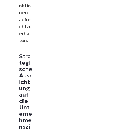
nktio
nen
aufre
chtzu
erhal
ten.
Stra
tegi
sche
Ausr
icht
ung
auf
die
Unt
erne
hme
nszi