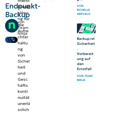
rherst
Endpunkt-
Cloud-
ellung
VON
RICHELLE
slösu
Backup
Synchronisierung
AREVALO
ng für
von
Endpunkt vs.
die
Team
Rechenzentrumssicherung
Aufre
Ninja
chter
Backup ist
Wie funktioniert die
haltu
Sicherheit
Endpunktsicherung?
ng
.
Vorbereit
von
Merkmale
ung auf
Sicher
von
den
heit
Ernstfall
Endpunkt-
und
VON
TEAM
Backup-
Gesc
NINJA
Lösungen
häfts
konti
Lösungen für die
nuität
Sicherung und
unerlä
Wiederherstellung
sslich