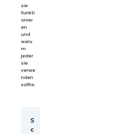
sie
funkti
onier
en
und
waru
m
jeder
sie
verwe
nden
sollte.
S
c