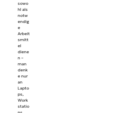
sowo
hl als
notw
endig
e
Arbeit
smitt
el
diene
n –
man
denk
e nur
an
Lapto
ps,
Work
statio
ns