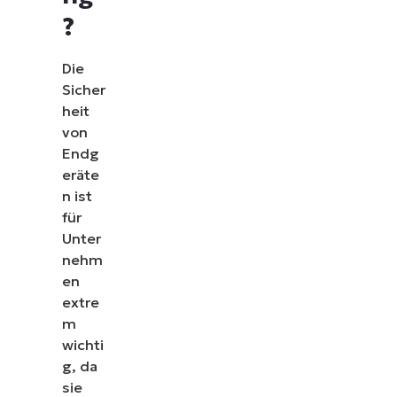
?
Die
Sicher
heit
von
Endg
eräte
n ist
für
Unter
nehm
en
extre
m
wichti
g, da
sie