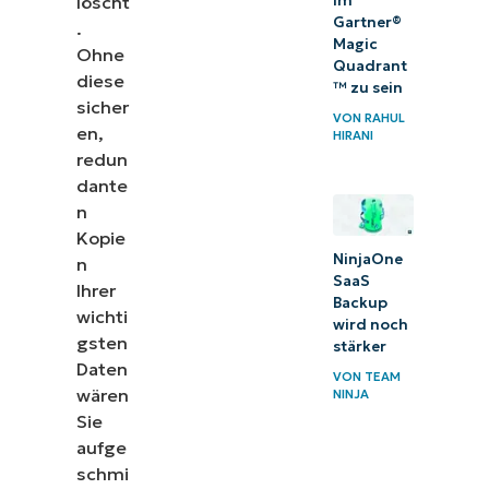
löscht
im
Gartner®
.
Magic
Ohne
Quadrant
diese
™ zu sein
sicher
VON
RAHUL
en,
HIRANI
redun
dante
n
Kopie
NinjaOne
n
SaaS
Ihrer
Backup
wichti
wird noch
gsten
stärker
Daten
VON
TEAM
wären
NINJA
Sie
aufge
schmi