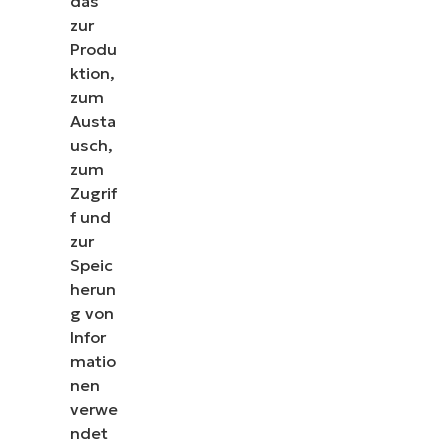
das
zur
Produ
ktion,
zum
Austa
usch,
zum
Zugrif
f und
zur
Speic
herun
g von
Infor
matio
nen
verwe
ndet