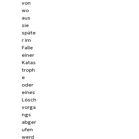
von
wo
aus
sie
späte
r im
Falle
einer
Katas
troph
e
oder
eines
Lösch
vorga
ngs
abger
ufen
werd