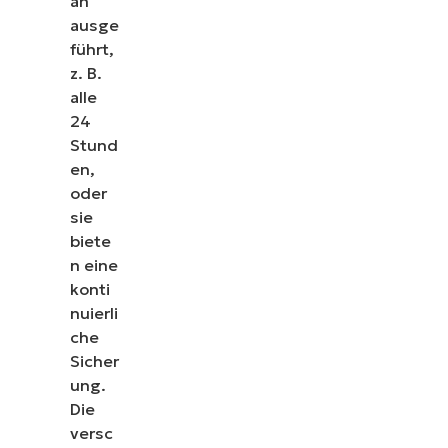
an
ausge
führt,
z. B.
alle
24
Stund
en,
oder
sie
biete
n eine
konti
nuierli
che
Sicher
ung.
Die
versc