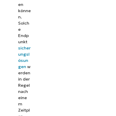
en
könne
n.
Solch
e
Endp
unkt
sicher
ungsl
ösun
gen
w
erden
in der
Regel
nach
eine
m
Zeitpl