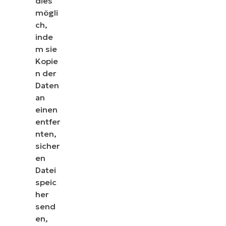
dies
mögli
ch,
inde
m sie
Kopie
n der
Daten
an
einen
entfer
nten,
sicher
en
Datei
speic
her
send
en,