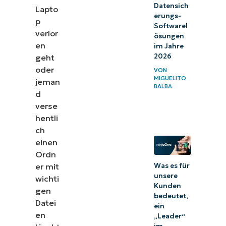
Datensich
Lapto
erungs-
p
Softwarel
verlor
ösungen
en
im Jahre
2026
geht
oder
VON
MIGUELITO
jeman
BALBA
d
verse
hentli
ch
einen
Ordn
er mit
Was es für
unsere
wichti
Kunden
gen
bedeutet,
Datei
ein
en
„Leader“