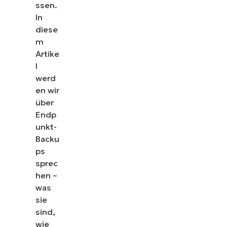
ssen.
In
diese
m
Artike
l
werd
en wir
über
Endp
unkt-
Backu
ps
sprec
hen –
was
sie
sind,
wie