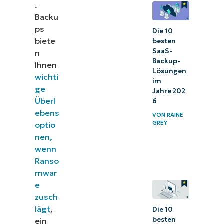
.
von Endgeräten
Backu
Brauche ich eine
ps
Die 10
Endpunktsicherung?
biete
besten
SaaS-
n
Die Bedeutung einer
Backup-
Ihnen
Lösungen
Datenschutzstrategie
wichti
im
ge
Fazit
Jahre 202
Überl
6
ebens
VON
RAINE
GREY
optio
nen,
wenn
Ranso
mwar
e
zusch
lägt
,
Die 10
besten
ein