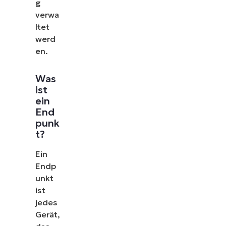
g
verwa
ltet
werd
en.
Was
ist
ein
End
punk
t?
Ein
Endp
unkt
ist
jedes
Gerät,