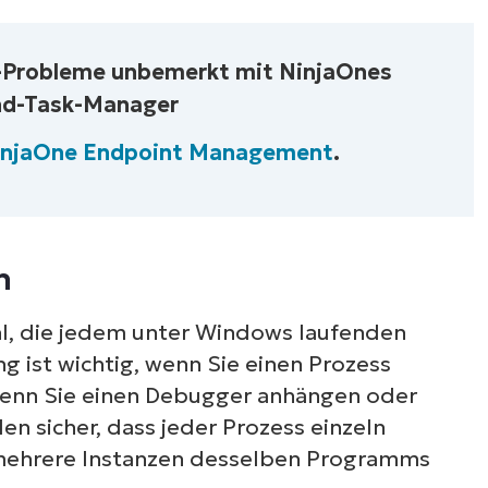
ehen Sie sich unsere On-Demand-Demos an u
ahren Sie, wie NinjaOne IT-Aufgaben wie Endpu
-Probleme unbemerkt mit NinjaOnes
anagement, Patching, MDM, Ticketing und me
nd-Task-Manager
vereinfacht
injaOne Endpoint Management
.
Demos ansehen
n
ahl, die jedem unter Windows laufenden
g ist wichtig, wenn Sie einen Prozess
 wenn Sie einen Debugger anhängen oder
en sicher, dass jeder Prozess einzeln
mehrere Instanzen desselben Programms