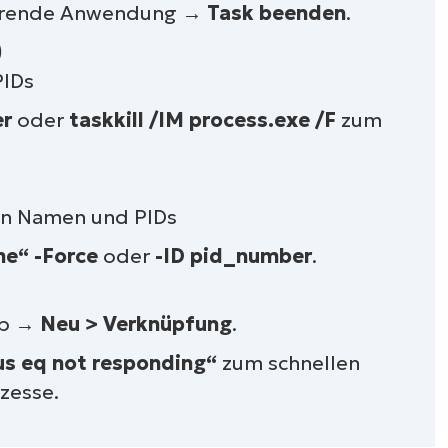
gierende Anwendung →
Task beenden
.
ressourcen
)
PIDs
er
oder
taskkill /IM process.exe /F
zum
on Namen und PIDs
e“ -Force
oder
-ID pid_number
.
op →
Neu > Verknüpfung
.
atus eq not responding“
zum schnellen
zesse.