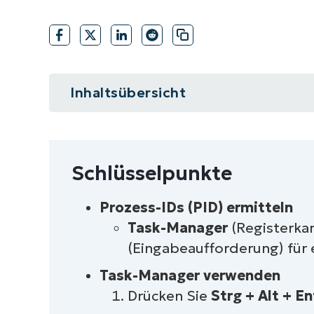
VERTRIEB KONTAKTIEREN
P
VERTRIEB KONTAKTIEREN
VERTRIEB KONTAKTIEREN
PRODUKT
P
ROADMAP
PLATTFORM
VERTRIEB KONTAKTIEREN
P
Inhaltsübersicht
Kurzüberblick
Schlüsselpunkte
Schlüsselpunkte
Darum sollten Sie den Windows-K
Prozess-IDs (PID) ermitteln
Task-Manager
(Registerkar
Prozess-IDs (PIDs) verstehen
(Eingabeaufforderung) für e
So beenden Sie einen Prozess un
Task-Manager verwenden
Drücken Sie
Strg + Alt + En
So beenden Sie einen Prozess unt