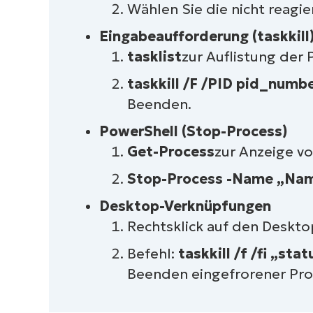
Wählen Sie die nicht rea
Verwaltung von Windows-System
Eingabeaufforderung (taskkill
tasklist
zur Auflistung der 
taskkill /F /PID pid_numb
Beenden.
PowerShell (Stop-Process)
Get-Process
zur Anzeige v
Stop-Process -Name „Nam
Desktop-Verknüpfungen
Rechtsklick auf den Deskt
Befehl:
taskkill /f /fi „st
Beenden eingefrorener Pro