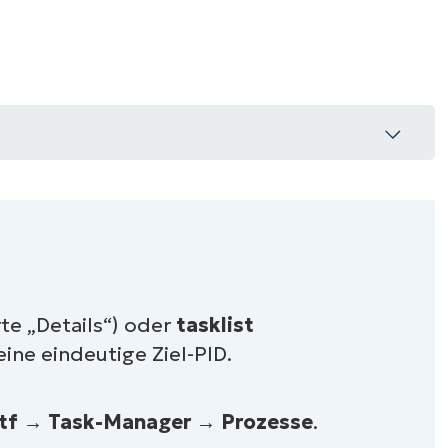
RODUKTVORSTELLUNG ANSEHEN
VORSTELLUNG ANSEHEN
RODUKTVORSTELLUNG ANSEHEN
PRODUKT-
RODUKTVORSTELLUNG ANSEHEN
ill-Prozess kennen
te „Details“) oder
tasklist
ine eindeutige Ziel-PID.
ter Windows
tf
→
Task-Manager
→
Prozesse
.
er Windows mit Tools von Drittanbietern