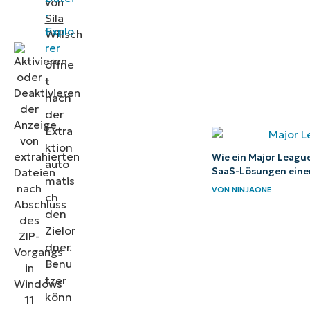
von
Konfigurieren
-
Sila
Explo
der Option
Willsch
rer
„Entpackte
öffne
Dateien nach
t
Abschluss
nach
anzeigen“
der
Extra
von ZIP in
ktion
Windows 11
Wie ein Major Leagu
auto
SaaS-Lösungen einen
matis
VON
NINJAONE
ch
den
Zielor
dner.
Benu
tzer
könn