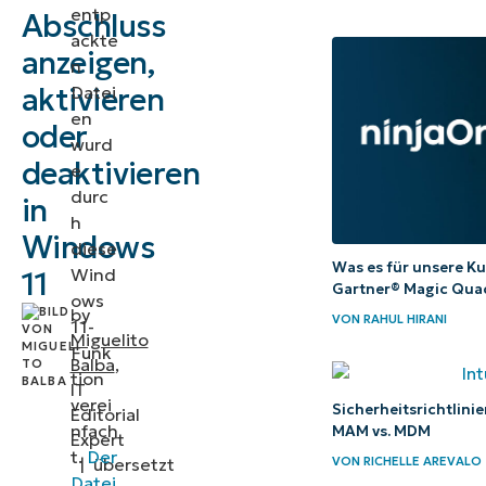
entp
Abschluss
Deaktivieren über den
ackte
Extraktionsassistenten
anzeigen,
n
(GUI)
aktivieren
Datei
en
oder
Methode 2:
wurd
Aktivieren oder
deaktivieren
e
Deaktivieren über
durc
in
h
den
Windows
diese
Registrierungseditor
Was es für unsere K
Wind
11
Gartner® Magic Qua
ows
PowerShell-
by
VON
RAHUL HIRANI
11-
Miguelito
Skript für die
Funk
Balba
,
Automatisierung
tion
IT
verei
Sicherheitsrichtlini
Editorial
Zusätzliche
nfach
MAM vs. MDM
Expert
Überlegungen
t.
Der
VON
RICHELLE AREVALO
|
übersetzt
Datei