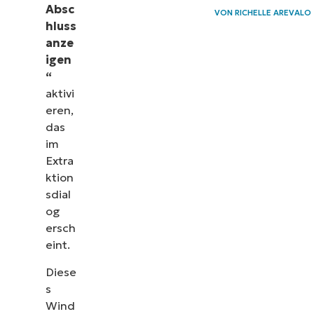
Absc
VON
RICHELLE AREVALO
hluss
anze
igen
“
aktivi
eren,
das
im
Extra
ktion
sdial
og
ersch
eint.
Diese
s
Wind