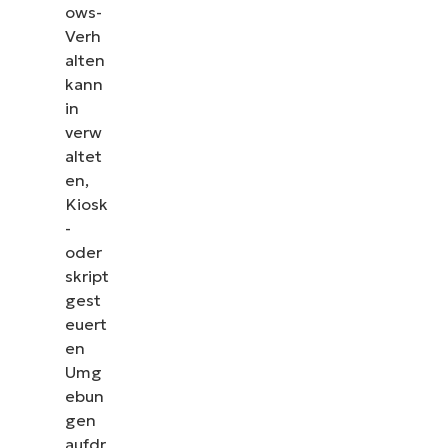
ows-
Verh
alten
kann
in
verw
altet
en,
Kiosk
-
oder
skript
gest
euert
en
Umg
ebun
gen
aufdr