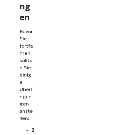
ng
en
Bevor
Sie
fortfa
hren,
sollte
n Sie
einig
e
Überl
egun
gen
anste
llen:
Z