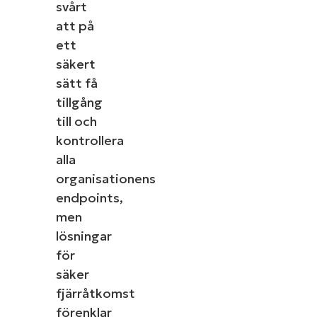
svårt
att på
ett
säkert
sätt få
tillgång
till och
kontrollera
alla
organisationens
endpoints,
men
lösningar
för
säker
fjärråtkomst
förenklar