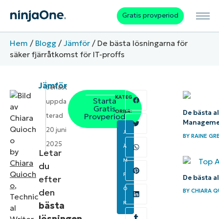
Gratis provperiod
Hem
/
Blogg
/
Jämför
/
De bästa lösningarna för
säker fjärråtkomst för IT-proffs
Jämför
Senast
KATEG
Starta
uppda
Gratis
ORIER:
De bästa a
terad
Provperiod
Manageme
20 juni
J
BY
RAINE GR
2025
Ä
by
Letar
M
Chiara
du
Quioch
F
De bästa a
efter
o
,
Ö
den
BY
CHIARA 
Technic
R
bästa
al
lösningen