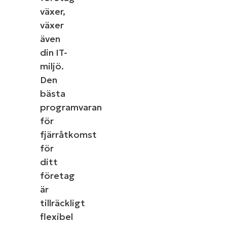
växer,
växer
även
din IT-
miljö.
Den
bästa
programvaran
för
fjärråtkomst
för
ditt
företag
är
tillräckligt
flexibel