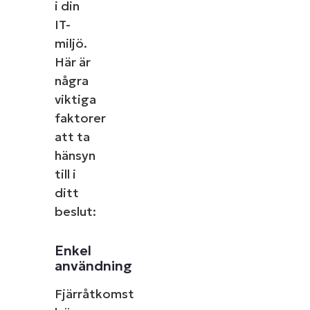
i din
IT-
miljö.
Här är
några
viktiga
faktorer
att ta
hänsyn
till i
ditt
beslut:
Enkel
användning
Fjärråtkomst