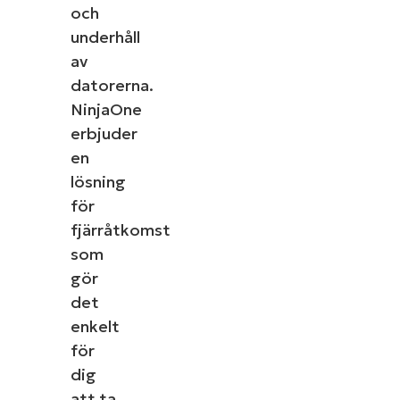
och
underhåll
av
datorerna.
NinjaOne
erbjuder
en
lösning
för
fjärråtkomst
som
gör
det
enkelt
för
dig
att ta