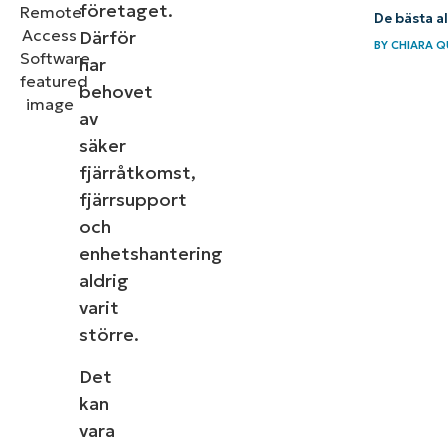
företaget.
De bästa a
Därför
BY
CHIARA 
har
behovet
av
säker
fjärråtkomst,
fjärrsupport
och
enhetshantering
aldrig
varit
större.
Det
kan
vara