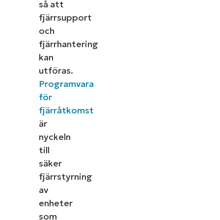
så att
fjärrsupport
och
fjärrhantering
kan
utföras.
Programvara
för
fjärråtkomst
är
nyckeln
till
säker
fjärrstyrning
av
enheter
som