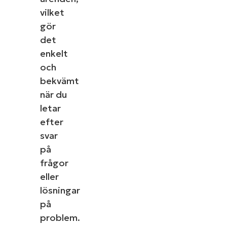
last
name*
vilket
Business
gör
email*
det
Phone
enkelt
number*
och
bekvämt
Country
när du
letar
Company
name*
efter
svar
på
frågor
Se NinjaOne in 
eller
lösningar
Bläddra bland våra on-demand-demonstrationer för a
på
uppgifter som hantering av enheter, patchning, MDM
problem.