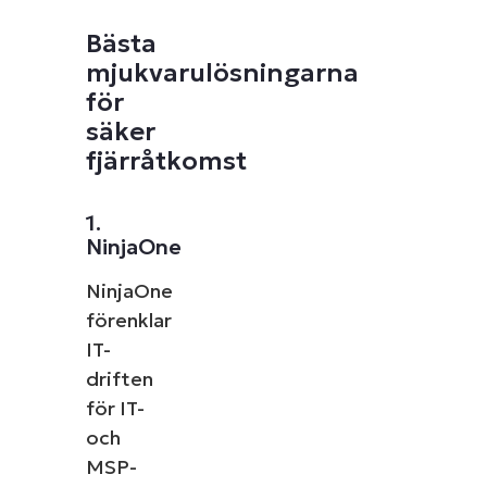
Utforska demos
Bästa
mjukvarulösningarna
för
säker
fjärråtkomst
1.
NinjaOne
NinjaOne
förenklar
IT-
driften
för IT-
och
MSP-