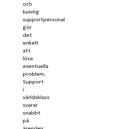
och
kunnig
supportpersonal
gör
det
enkelt
att
lösa
eventuella
problem.
Support
i
världsklass
Starta en gratis provperiod med den 
svarar
IT Management enli
snabbt
Det behövs inget kreditkort, full åtkomst
på
First
and
ärenden,