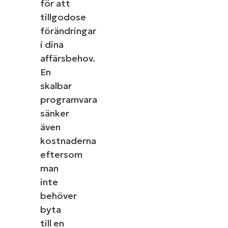
för att
tillgodose
förändringar
i dina
affärsbehov.
En
skalbar
programvara
sänker
även
kostnaderna
eftersom
man
inte
behöver
byta
till en