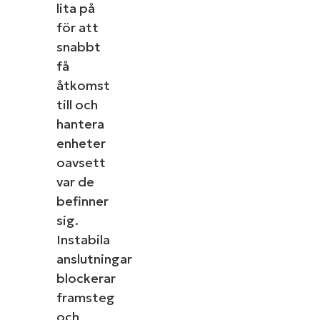
lita på
för att
snabbt
få
åtkomst
till och
hantera
enheter
oavsett
var de
befinner
sig.
Instabila
anslutningar
blockerar
framsteg
och