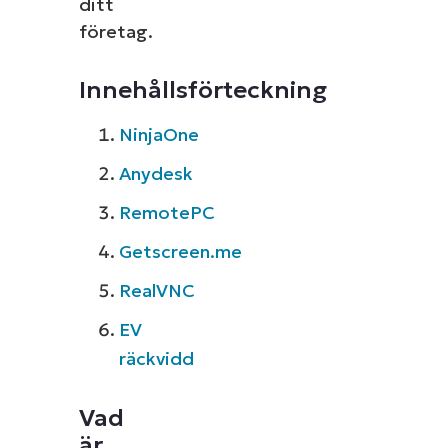
ditt
företag.
Innehållsförteckning
NinjaOne
Anydesk
RemotePC
Getscreen.me
RealVNC
EV
räckvidd
Vad
är