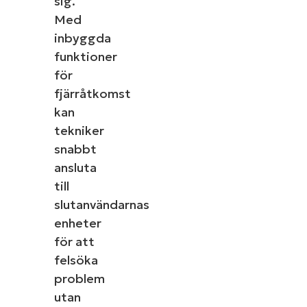
sig.
Med
inbyggda
funktioner
för
fjärråtkomst
kan
tekniker
snabbt
ansluta
till
slutanvändarnas
enheter
för att
felsöka
problem
utan