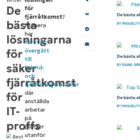
Writer
De
för
De bästa a
fjärråtkomst
?
bästa
BY
MIGUELIT
Numera
har
lösningarna
företag
för
övergått
De bästa a
till
säker
BY
RAINE GR
hybrid-
och
fjärråtkomst
fjärrkonfigurationer
där
för
De bästa a
anställda
BY
MIGUELIT
IT-
arbetar
på
proffs
platser
utanför