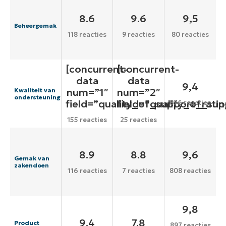
8.6
9.6
9,5
Beheergemak
118 reacties
9 reacties
80 reacties
[concurrent-
[concurrent-
data
data
9,4
num=”1″
num=”2″
Kwaliteit van
ondersteuning
field=”quality_of_support_ratin
field=”quality_of_sup
876 reacties
155 reacties
25 reacties
8.9
8.8
9,6
Gemak van
zakendoen
116 reacties
7 reacties
808 reacties
9,8
9.4
7.8
Product
897 reacties