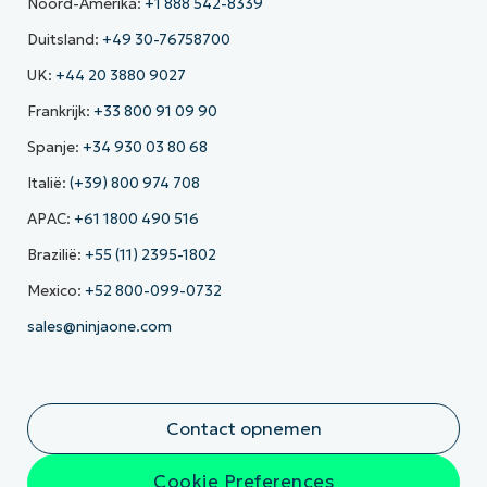
Noord-Amerika:
+1 888 542-8339
Duitsland:
+49 30-76758700
UK:
+44 20 3880 9027
Frankrijk:
+33 800 91 09 90
Spanje:
+34 930 03 80 68
Italië:
(+39) 800 974 708
APAC:
+61 1800 490 516
Brazilië:
+55 (11) 2395-1802
Mexico:
+52 800-099-0732
sales@ninjaone.com
Contact opnemen
Cookie Preferences