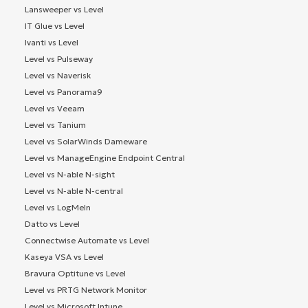
Lansweeper vs Level
IT Glue vs Level
Ivanti vs Level
Level vs Pulseway
Level vs Naverisk
Level vs Panorama9
Level vs Veeam
Level vs Tanium
Level vs SolarWinds Dameware
Level vs ManageEngine Endpoint Central
Level vs N-able N-sight
Level vs N-able N-central
Level vs LogMeIn
Datto vs Level
Connectwise Automate vs Level
Kaseya VSA vs Level
Bravura Optitune vs Level
Level vs PRTG Network Monitor
Level vs Microsoft Intune