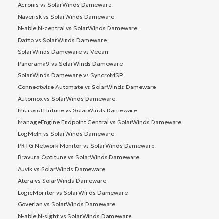
Acronis vs SolarWinds Dameware
Naverisk vs SolarWinds Dameware
N-able N-central vs SolarWinds Dameware
Datto vs SolarWinds Dameware
SolarWinds Dameware vs Veeam
Panorama9 vs SolarWinds Dameware
SolarWinds Dameware vs SyncroMSP
Connectwise Automate vs SolarWinds Dameware
Automox vs SolarWinds Dameware
Microsoft Intune vs SolarWinds Dameware
ManageEngine Endpoint Central vs SolarWinds Dameware
LogMeIn vs SolarWinds Dameware
PRTG Network Monitor vs SolarWinds Dameware
Bravura Optitune vs SolarWinds Dameware
Auvik vs SolarWinds Dameware
Atera vs SolarWinds Dameware
LogicMonitor vs SolarWinds Dameware
Goverlan vs SolarWinds Dameware
N-able N-sight vs SolarWinds Dameware