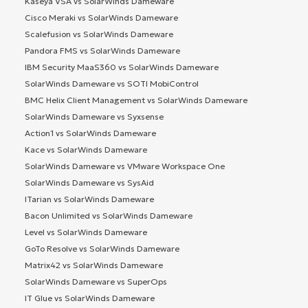
Kaseya VSA vs SolarWinds Dameware
Cisco Meraki vs SolarWinds Dameware
Scalefusion vs SolarWinds Dameware
Pandora FMS vs SolarWinds Dameware
IBM Security MaaS360 vs SolarWinds Dameware
SolarWinds Dameware vs SOTI MobiControl
BMC Helix Client Management vs SolarWinds Dameware
SolarWinds Dameware vs Syxsense
Action1 vs SolarWinds Dameware
Kace vs SolarWinds Dameware
SolarWinds Dameware vs VMware Workspace One
SolarWinds Dameware vs SysAid
ITarian vs SolarWinds Dameware
Bacon Unlimited vs SolarWinds Dameware
Level vs SolarWinds Dameware
GoTo Resolve vs SolarWinds Dameware
Matrix42 vs SolarWinds Dameware
SolarWinds Dameware vs SuperOps
IT Glue vs SolarWinds Dameware