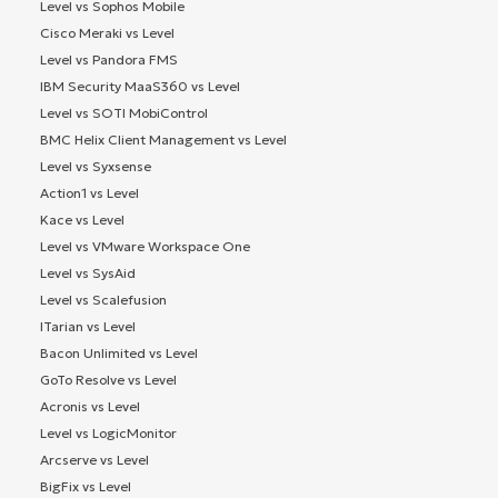
Level vs Sophos Mobile
Cisco Meraki vs Level
Level vs Pandora FMS
IBM Security MaaS360 vs Level
Level vs SOTI MobiControl
BMC Helix Client Management vs Level
Level vs Syxsense
Action1 vs Level
Kace vs Level
Level vs VMware Workspace One
Level vs SysAid
Level vs Scalefusion
ITarian vs Level
Bacon Unlimited vs Level
GoTo Resolve vs Level
Acronis vs Level
Level vs LogicMonitor
Arcserve vs Level
BigFix vs Level