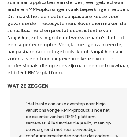
scala aan applicaties van derden, een gebied waar
andere RMM-oplossingen vaak beperkingen hebben.
Dit maakt het een beter aanpasbare keuze voor
gevarieerde IT-ecosystemen. Bovendien maken de
schaalbaarheid en prestatieconsistentie van
NinjaOne, zelfs in grote netwerkscenario’s, het tot
een superieure optie. Verrijkt met geavanceerde,
aanpasbare rapportagetools, komt NinjaOne naar
voren als een toonaangevende keuze voor IT-
professionals die op zoek zijn naar een betrouwbaar,
efficiënt RMM-platform.
WAT ZE ZEGGEN
"NinjaOne is ongelofelijk gebruiksvriendelijk
en combineert een vloeiende interface met
krachtige back-end functies. Er is geen
ingewikkelde installatie of moeilijk te
beheren interface. Alle opties en
hulpmiddelen zijn duidelijk gelabeld,