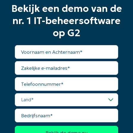
dagen
Bekijk een demo van de
Geen creditcard nodig, volledige toegang tot alle
functies
nr. 1 IT-beheersoftware
First
and
op G2
last
name*
Business
email*
Voornaam
en
Achternaam*
Phone
Zakelijke
number*
e-
mailadres*
Land
Telefoonnummer*
Land*
Company
name*
Bedrijfsnaam*