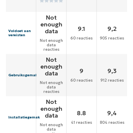
Not
enough
9.1
9,2
data
Voldoet aan
vereisten
60 reacties
905 reacties
Not enough
data
reacties
Not
enough
9
9,3
data
Gebruiksgemak
60 reacties
912 reacties
Not enough
data
reacties
Not
enough
8.8
9,4
data
Installatiegemak
41 reacties
804 reacties
Not enough
data