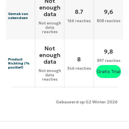
Not
enough
8.7
9,6
data
Gemak van
zakendoen
166 reacties
808 reacties
Not enough
data
reacties
Not
9,8
enough
8
Product
data
897 reacties
Richting (%
positief)
346 reacties
Not enough
Gratis Trial
data
reacties
Gebaseerd op G2 Winter 2026