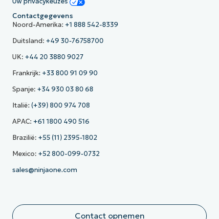
Uw privacykeuzes
Contactgegevens
Noord-Amerika:
+1 888 542-8339
Duitsland:
+49 30-76758700
UK:
+44 20 3880 9027
Frankrijk:
+33 800 91 09 90
Spanje:
+34 930 03 80 68
Italië:
(+39) 800 974 708
APAC:
+61 1800 490 516
Brazilië:
+55 (11) 2395-1802
Mexico:
+52 800-099-0732
sales@ninjaone.com
Contact opnemen