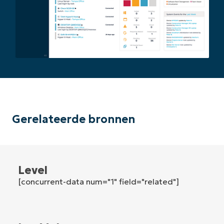
and
last
name*
Business
email*
Phone
number*
Land
Company
Gerelateerde bronnen
name*
Level
[concurrent-data num="1" field="related"]