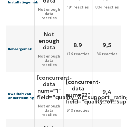
data
Installatiegemak
191 reacties
804 reacties
Not enough
data
reacties
Not
enough
8.9
9,5
data
Beheergemak
176 reacties
80 reacties
Not enough
data
reacties
[concurrent-
[concurrent-
data
data
num=”1″
9,4
num=”2″
Kwaliteit van
field=”quality_of_support_ratin
ondersteuning
field=”quality_of_sup
876 reacties
Not enough
data
310 reacties
reacties