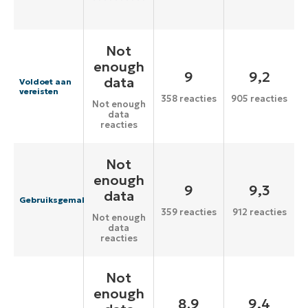
Not
enough
9
9,2
data
Voldoet aan
vereisten
358 reacties
905 reacties
Not enough
data
reacties
Not
enough
9
9,3
data
Gebruiksgemak
359 reacties
912 reacties
Not enough
data
reacties
Not
enough
8.9
9,4