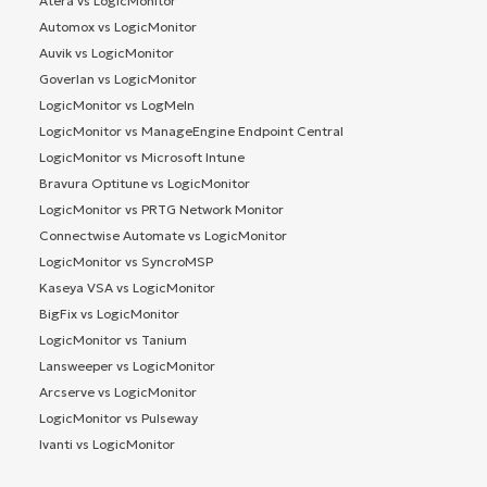
Atera vs LogicMonitor
Automox vs LogicMonitor
Auvik vs LogicMonitor
Goverlan vs LogicMonitor
LogicMonitor vs LogMeIn
LogicMonitor vs ManageEngine Endpoint Central
LogicMonitor vs Microsoft Intune
Bravura Optitune vs LogicMonitor
LogicMonitor vs PRTG Network Monitor
Connectwise Automate vs LogicMonitor
LogicMonitor vs SyncroMSP
Kaseya VSA vs LogicMonitor
BigFix vs LogicMonitor
LogicMonitor vs Tanium
Lansweeper vs LogicMonitor
Arcserve vs LogicMonitor
LogicMonitor vs Pulseway
Ivanti vs LogicMonitor