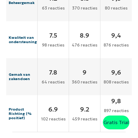
Beheergemak
63 reacties
370 reacties
80 reacties
7.5
8.9
9,4
Kwaliteit van
ondersteuning
98 reacties
476 reacties
876 reacties
7.8
9
9,6
Gemak van
zakendoen
64 reacties
360 reacties
808 reacties
9,8
6.9
9.2
Product
897 reacties
Richting (%
positief)
102 reacties
459 reacties
Gratis Trial