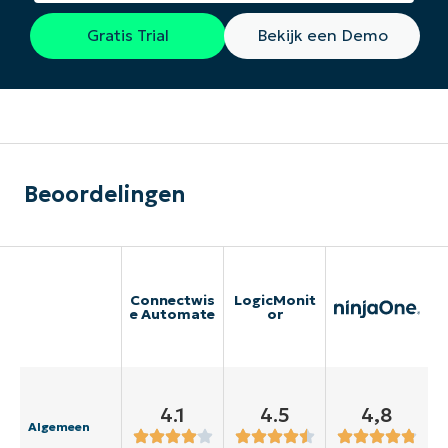
Gratis Trial
Bekijk een Demo
Beoordelingen
Connectwis
LogicMonit
e Automate
or
4.1
4.5
4,8
Algemeen