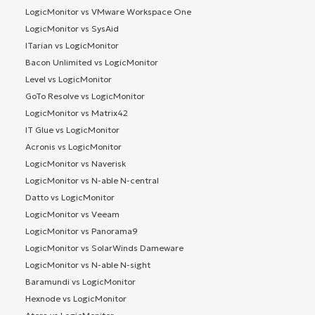
LogicMonitor vs VMware Workspace One
LogicMonitor vs SysAid
ITarian vs LogicMonitor
Bacon Unlimited vs LogicMonitor
Level vs LogicMonitor
GoTo Resolve vs LogicMonitor
LogicMonitor vs Matrix42
IT Glue vs LogicMonitor
Acronis vs LogicMonitor
LogicMonitor vs Naverisk
LogicMonitor vs N-able N-central
Datto vs LogicMonitor
LogicMonitor vs Veeam
LogicMonitor vs Panorama9
LogicMonitor vs SolarWinds Dameware
LogicMonitor vs N-able N-sight
Baramundi vs LogicMonitor
Hexnode vs LogicMonitor