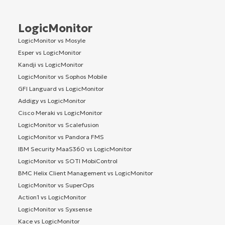
LogicMonitor
LogicMonitor vs Mosyle
Esper vs LogicMonitor
Kandji vs LogicMonitor
LogicMonitor vs Sophos Mobile
GFI Languard vs LogicMonitor
Addigy vs LogicMonitor
Cisco Meraki vs LogicMonitor
LogicMonitor vs Scalefusion
LogicMonitor vs Pandora FMS
IBM Security MaaS360 vs LogicMonitor
LogicMonitor vs SOTI MobiControl
BMC Helix Client Management vs LogicMonitor
LogicMonitor vs SuperOps
Action1 vs LogicMonitor
LogicMonitor vs Syxsense
Kace vs LogicMonitor