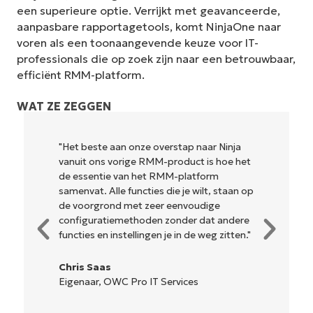
een superieure optie. Verrijkt met geavanceerde,
aanpasbare rapportagetools, komt NinjaOne naar
voren als een toonaangevende keuze voor IT-
professionals die op zoek zijn naar een betrouwbaar,
efficiënt RMM-platform.
WAT ZE ZEGGEN
p naar Ninja
"NinjaOne is ongelofelijk gebruiksvrie
uct is hoe het
en combineert een vloeiende interfa
latform
krachtige back-end functies. Er is ge
e wilt, staan op
ingewikkelde installatie of moeilijk te
voudige
beheren interface. Alle opties en
er dat andere
hulpmiddelen zijn duidelijk gelabeld,
 de weg zitten."
gemakkelijk te begrijpen en de interf
is... gemakkelijk te navigeren."
ces
Ryan Reiffenberger
Reiffenberger.NET Technologie
Oplossingen