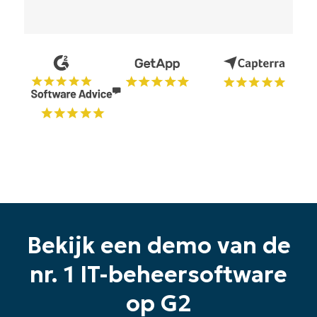
Begin uw proefperiode van 14
dagen
Geen creditcard nodig, volledige toegang tot alle
functies
First
and
last
name*
Business
email*
Phone
number*
Bekijk een demo van de
Land
nr. 1 IT-beheersoftware
op G2
Company