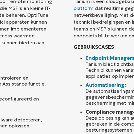
voor remote monitoring
Tanium is een cloudgebas
e MSP’s en kleine IT-
platform
dat realtime geg
Land
 te beheren. OptiTune
netwerkbeveiliging. Met d
ici apparaten kunnen
technici bedreigingen en 
kunnen implementeren
teams en MSP’s kunnen de
Company
name*
access waarmee
endpoints bij te werken en
p kunnen bieden aan
GEBRUIKSCASES
Endpoint Managem
Tanium biedt zichtba
Technici kunnen vana
applicaties op impl
ontroleren en
Assistance functie.
Automatisering
:
De automatiseringsm
gegevensbeschermin
econfigureerd en
bescherming met mi
Compliance manag
Deze oplossing kan 
lware detecteren,
gebreken in de comp
nnen oplossen.
besturingssystemen 