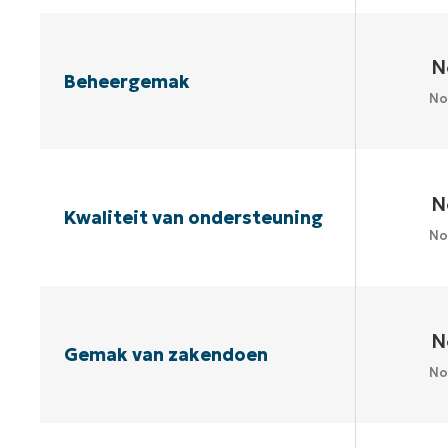
N
Beheergemak
No
N
Kwaliteit van ondersteuning
No
N
Gemak van zakendoen
No