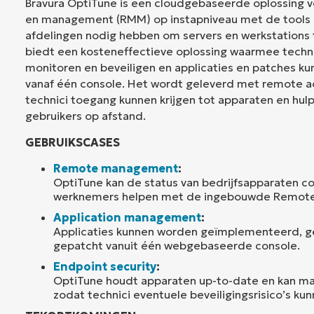
Bravura OptiTune is een cloudgebaseerde oplossing 
en management (RMM) op instapniveau met de tools di
afdelingen nodig hebben om servers en werkstations
biedt een kosteneffectieve oplossing waarmee techn
monitoren en beveiligen en applicaties en patches 
vanaf één console. Het wordt geleverd met remote 
technici toegang kunnen krijgen tot apparaten en hul
gebruikers op afstand.
GEBRUIKSCASES
Remote management
:
OptiTune kan de status van bedrijfsapparaten c
werknemers helpen met de ingebouwde Remote 
Application management
:
Applicaties kunnen worden geïmplementeerd, g
gepatcht vanuit één webgebaseerde console.
Endpoint security
:
OptiTune houdt apparaten up-to-date en kan ma
zodat technici eventuele beveiligingsrisico’s ku