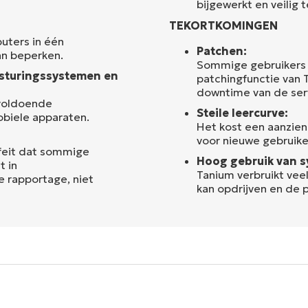
bijgewerkt en veilig 
TEKORTKOMINGEN
uters in één
Patchen:
an beperken.
Sommige gebruikers
sturingssystemen en
patchingfunctie van 
downtime van de ser
voldoende
Steile leercurve:
obiele apparaten.
Het kost een aanzienl
voor nieuwe gebruike
 feit dat sommige
Hoog gebruik van s
t in
Tanium verbruikt vee
 rapportage, niet
kan opdrijven en de 