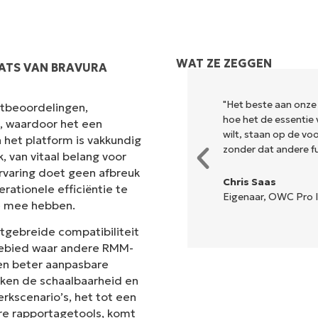
WAT ZE ZEGGEN
ATS VAN BRAVURA
k en combineert een vloeiende
"Het beste aan onze
antbeoordelingen,
r is geen ingewikkelde
hoe het de essentie 
s, waardoor het een
lle opties en hulpmiddelen zijn
wilt, staan op de v
 het platform is vakkundig
n de interface is... gemakkelijk
zonder dat andere fun
 van vitaal belang voor
rvaring doet geen afbreuk
Chris Saas
rationele efficiëntie te
Eigenaar, OWC Pro I
e mee hebben.
n
itgebreide compatibiliteit
 gebied waar andere RMM-
en beter aanpasbare
ken de schaalbaarheid en
erkscenario’s, het tot een
re rapportagetools, komt