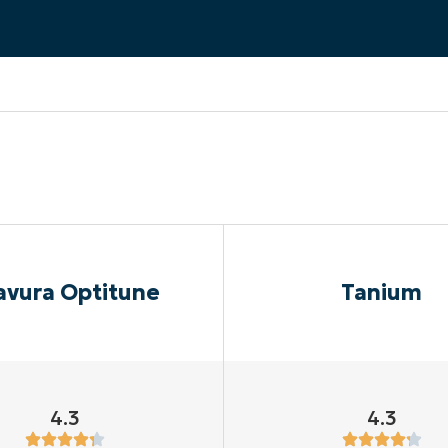
EKIJKEN
EN
EKIJKEN
PRODUCT ROADMAP
PLATFORM
avura Optitune
Tanium
4.3
4.3