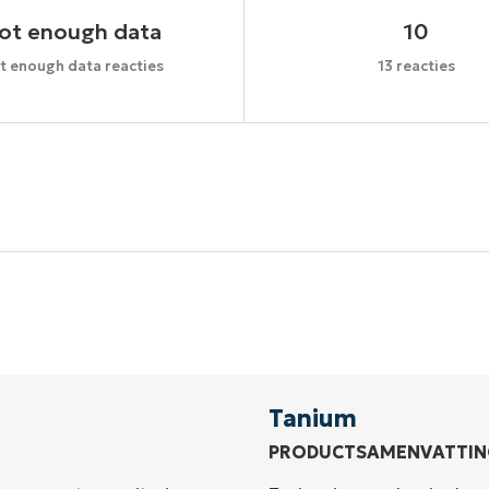
ot enough data
10
t enough data reacties
13 reacties
Begin uw proefperiode van 14 dagen
een creditcard nodig, volledige toegang tot alle functi
First
and
last
name*
Business
email*
Tanium
PRODUCTSAMENVATTIN
Phone
number*