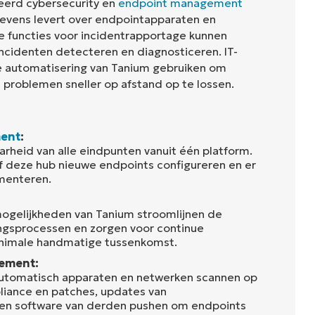
eerd cybersecurity en
endpoint management
evens levert over endpointapparaten en
e functies voor incidentrapportage kunnen
incidenten detecteren en diagnosticeren. IT-
 automatisering van Tanium gebruiken om
 problemen sneller op afstand op te lossen.
ent
:
arheid van alle eindpunten vanuit één platform.
f deze hub nieuwe endpoints configureren en er
ementeren.
ogelijkheden van Tanium stroomlijnen de
gsprocessen en zorgen voor continue
nimale handmatige tussenkomst.
ement:
automatisch apparaten en netwerken scannen op
liance en patches, updates van
en software van derden pushen om endpoints