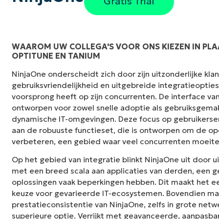
Gratis Trial
WAAROM UW COLLEGA'S VOOR ONS KIEZEN IN PLA
OPTITUNE EN TANIUM
"NinjaOne is ongelofelijk gebruiksvriendelij
NinjaOne onderscheidt zich door zijn uitzonderlijke kl
interface met krachtige back-end functies. E
gebruiksvriendelijkheid en uitgebreide integratieoptie
installatie of moeilijk te beheren interface. A
voorsprong heeft op zijn concurrenten. De interface van
duidelijk gelabeld, gemakkelijk te begrijpen e
ontworpen voor zowel snelle adoptie als gebruiksgemak,
te navigeren."
dynamische IT-omgevingen. Deze focus op gebruikerse
aan de robuuste functieset, die is ontworpen om de ope
Ryan Reiffenberger
verbeteren, een gebied waar veel concurrenten moeit
Reiffenberger.NET Technologie Oplossinge
Op het gebied van integratie blinkt NinjaOne uit door u
met een breed scala aan applicaties van derden, een
oplossingen vaak beperkingen hebben. Dit maakt het e
keuze voor gevarieerde IT-ecosystemen. Bovendien ma
prestatieconsistentie van NinjaOne, zelfs in grote netw
superieure optie. Verrijkt met geavanceerde, aanpasba