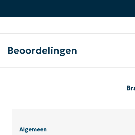
CONTACT VERKOOP
DEMO B
CONTACTEER SALES
CONTACTEER SALES
DEMO BEKIJK
DEMO B
Beoordelingen
Br
Algemeen