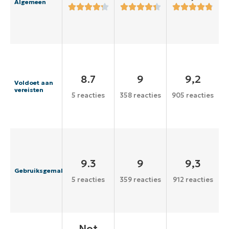
Algemeen
8.7
9
9,2
Voldoet aan
vereisten
5 reacties
358 reacties
905 reacties
9.3
9
9,3
Gebruiksgemak
5 reacties
359 reacties
912 reacties
Not