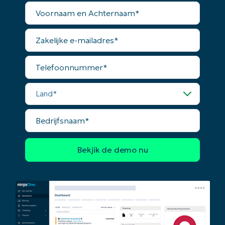
Voornaam
en
Achternaam*
Zakelijke
e-
mailadres*
Telefoonnummer*
Land*
Bedrijfsnaam*
Begin uw trial van 14 dagen
Geen creditcard nodig, volledige toegang tot all