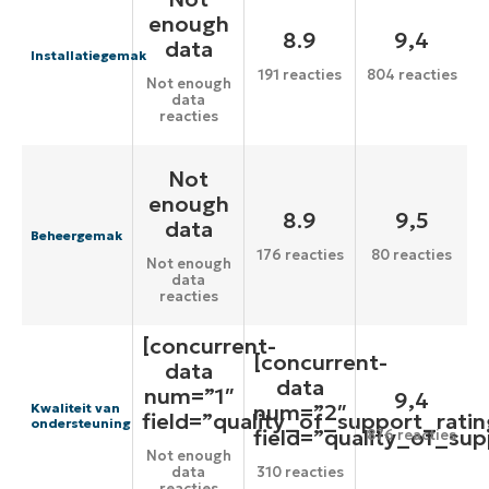
enough
8.9
9,4
data
Installatiegemak
191 reacties
804 reacties
Not enough
data
reacties
Not
enough
8.9
9,5
data
Beheergemak
176 reacties
80 reacties
Not enough
data
reacties
[concurrent-
[concurrent-
data
data
num=”1″
9,4
num=”2″
Kwaliteit van
field=”quality_of_support_ratin
ondersteuning
field=”quality_of_sup
876 reacties
Not enough
data
310 reacties
reacties