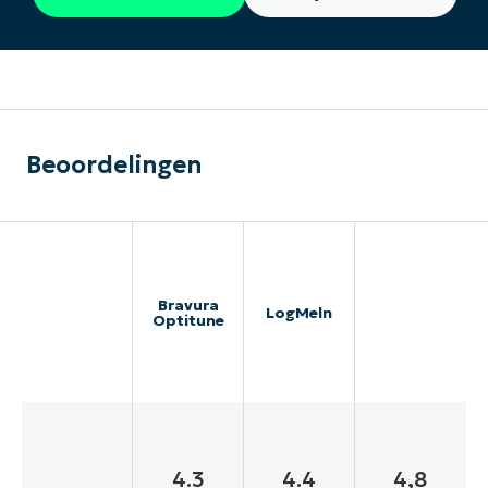
Beoordelingen
Bravura
LogMeln
Optitune
4.3
4.4
4,8