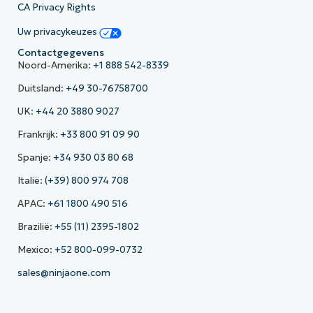
CA Privacy Rights
Uw privacykeuzes
Contactgegevens
Noord-Amerika:
+1 888 542-8339
Duitsland:
+49 30-76758700
UK:
+44 20 3880 9027
Frankrijk:
+33 800 91 09 90
Spanje:
+34 930 03 80 68
Italië:
(+39) 800 974 708
APAC:
+61 1800 490 516
Brazilië:
+55 (11) 2395-1802
Mexico:
+52 800-099-0732
sales@ninjaone.com