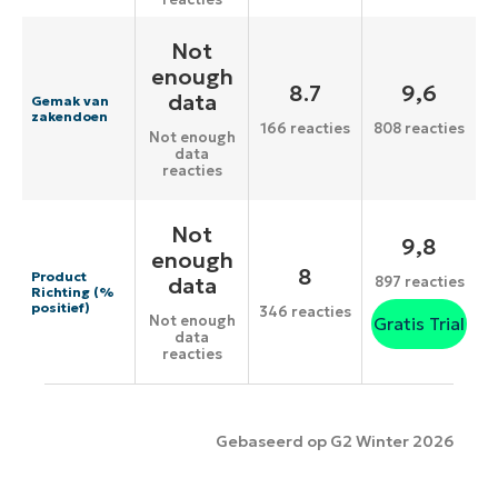
Not
enough
8.7
9,6
data
Gemak van
zakendoen
166 reacties
808 reacties
Not enough
data
reacties
Not
9,8
enough
8
Product
data
897 reacties
Richting (%
positief)
346 reacties
Not enough
Gratis Trial
data
reacties
Gebaseerd op G2 Winter 2026