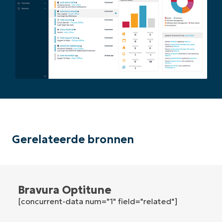
First
and
last
name*
Business
email*
Phone
number*
Land
Company
name*
Gerelateerde bronnen
Bravura Optitune
[concurrent-data num="1" field="related"]