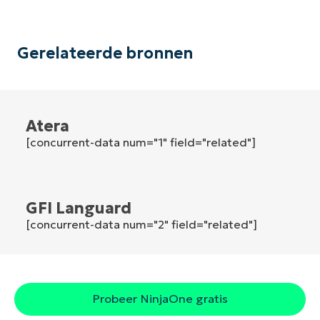
Phone
number*
Land
Gerelateerde bronnen
Company
name*
Atera
[concurrent-data num="1" field="related"]
GFI Languard
[concurrent-data num="2" field="related"]
Probeer NinjaOne gratis