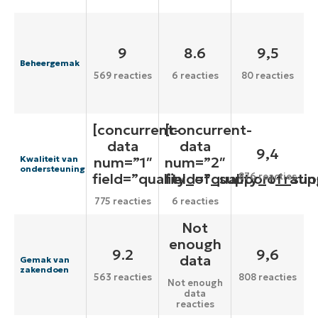
9
8.6
9,5
Beheergemak
569 reacties
6 reacties
80 reacties
[concurrent-
[concurrent-
data
data
9,4
num=”1″
num=”2″
Kwaliteit van
ondersteuning
field=”quality_of_support_ratin
field=”quality_of_sup
876 reacties
775 reacties
6 reacties
Not
enough
9.2
9,6
data
Gemak van
zakendoen
563 reacties
808 reacties
Not enough
data
reacties