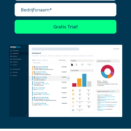
Bedrijfsnaam*
Begin uw trial van 14 dagen
Geen creditcard nodig, volledige toegang tot all
First
and
last
name*
Business
email*