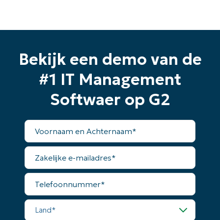
Bekijk een demo van de
#1 IT Management
Softwaer op G2
Voornaam
en
Achternaam*
Zakelijke
e-
mailadres*
Telefoonnummer*
Land*