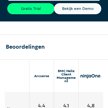
Gratis Trial
Bekijk een Demo
Beoordelingen
BMC Helix
Client
Arcserve
Manageme
nt
4.4
4.1
4,8