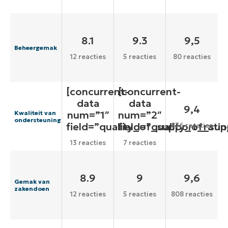
8.1
9.3
9,5
Beheergemak
12 reacties
5 reacties
80 reacties
[concurrent-
[concurrent-
data
data
9,4
num=”1″
num=”2″
Kwaliteit van
ondersteuning
field=”quality_of_support_ratin
field=”quality_of_sup
876 reacties
13 reacties
7 reacties
8.9
9
9,6
Gemak van
zakendoen
12 reacties
5 reacties
808 reacties