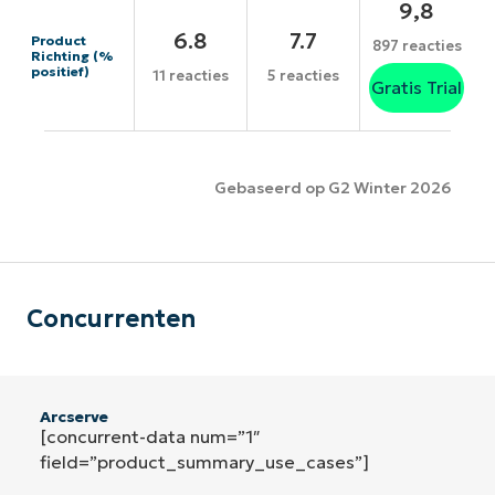
9,8
6.8
7.7
Product
897 reacties
Richting (%
positief)
11 reacties
5 reacties
Gratis Trial
Gebaseerd op G2 Winter 2026
Concurrenten
Arcserve
[concurrent-data num=”1″
field=”product_summary_use_cases”]