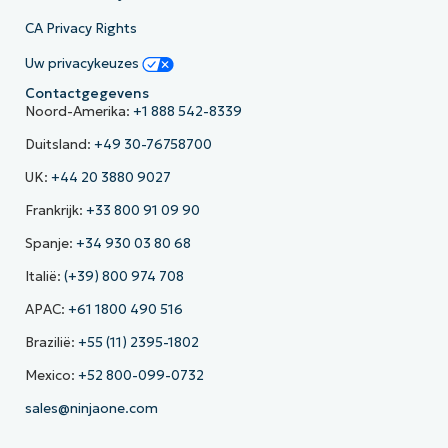
CA Privacy Rights
Uw privacykeuzes
Contactgegevens
Noord-Amerika:
+1 888 542-8339
Duitsland:
+49 30-76758700
UK:
+44 20 3880 9027
Frankrijk:
+33 800 91 09 90
Spanje:
+34 930 03 80 68
Italië:
(+39) 800 974 708
APAC:
+61 1800 490 516
Brazilië:
+55 (11) 2395-1802
Mexico:
+52 800-099-0732
sales@ninjaone.com