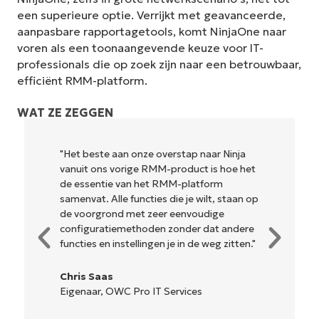
een superieure optie. Verrijkt met geavanceerde,
aanpasbare rapportagetools, komt NinjaOne naar
voren als een toonaangevende keuze voor IT-
professionals die op zoek zijn naar een betrouwbaar,
efficiënt RMM-platform.
WAT ZE ZEGGEN
"NinjaOne is ongelofelijk gebruiksvriendelijk
en combineert een vloeiende interface met
krachtige back-end functies. Er is geen
ingewikkelde installatie of moeilijk te
beheren interface. Alle opties en
hulpmiddelen zijn duidelijk gelabeld,
gemakkelijk te begrijpen en de interface
is... gemakkelijk te navigeren."
Ryan Reiffenberger
Reiffenberger.NET Technologie