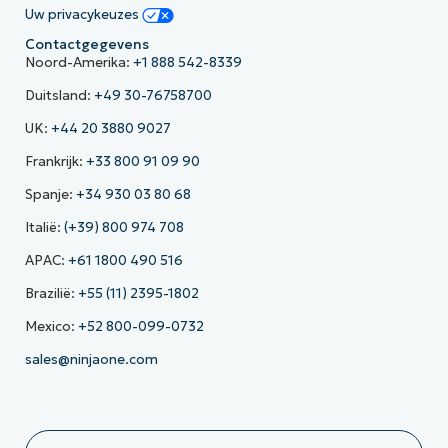
Uw privacykeuzes
Contactgegevens
Noord-Amerika:
+1 888 542-8339
Duitsland:
+49 30-76758700
UK:
+44 20 3880 9027
Frankrijk:
+33 800 91 09 90
Spanje:
+34 930 03 80 68
Italië:
(+39) 800 974 708
APAC:
+61 1800 490 516
Brazilië:
+55 (11) 2395-1802
Mexico:
+52 800-099-0732
sales@ninjaone.com