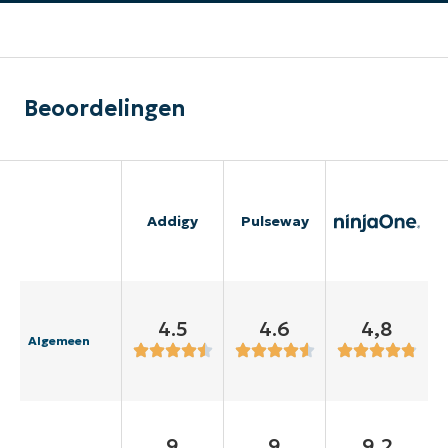
Beoordelingen
Addigy
Pulseway
4.5
4.6
4,8
Algemeen
9
9
9,2