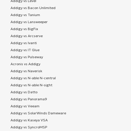
Addigy vs Level
Addigy vs Bacon Unlimited
Addigy vs Tanium
Addigy vs Lansweeper
Addigy vs BigFix
Addigy vs Arcserve
Addigy vs Ivanti
Addigy vs IT Glue
Addigy vs Pulseway
Acronis vs Addigy
Addigy vs Naverisk
Addigy vs N-able N-central
Addigy vs N-able N-sight
Addigy vs Datto
Addigy vs Panorama9
Addigy vs Veeam
Addigy vs SolarWinds Dameware
Addigy vs Kaseya VSA
Addigy vs SyncroMSP