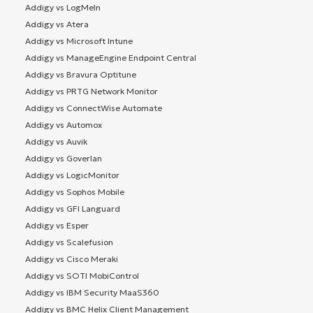
Addigy vs LogMeIn
Addigy vs Atera
Addigy vs Microsoft Intune
Addigy vs ManageEngine Endpoint Central
Addigy vs Bravura Optitune
Addigy vs PRTG Network Monitor
Addigy vs ConnectWise Automate
Addigy vs Automox
Addigy vs Auvik
Addigy vs Goverlan
Addigy vs LogicMonitor
Addigy vs Sophos Mobile
Addigy vs GFI Languard
Addigy vs Esper
Addigy vs Scalefusion
Addigy vs Cisco Meraki
Addigy vs SOTI MobiControl
Addigy vs IBM Security MaaS360
Addigy vs BMC Helix Client Management