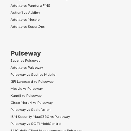
Addigy vs Pandora FMS
Action1 vs Addigy
Addigy vs Mosyle
Addigy vs SuperOps
Pulseway
Esper vs Pulseway
Addigy vs Pulseway
Pulseway vs Sophos Mobile
GFI Languard vs Pulseway
Mosyle vs Pulseway
Kandji vs Pulseway
Cisco Meraki vs Pulseway
Pulseway vs Scalefusion
IBM Security MaaS360 vs Pulseway
Pulseway vs SOTI MobiControl
BMC Helix Client Management vs Pulseway