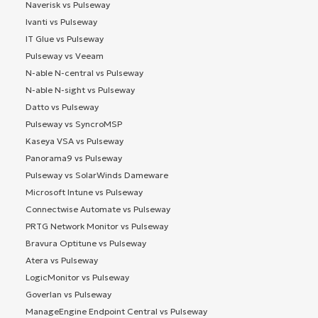
Naverisk vs Pulseway
Ivanti vs Pulseway
IT Glue vs Pulseway
Pulseway vs Veeam
N-able N-central vs Pulseway
N-able N-sight vs Pulseway
Datto vs Pulseway
Pulseway vs SyncroMSP
Kaseya VSA vs Pulseway
Panorama9 vs Pulseway
Pulseway vs SolarWinds Dameware
Microsoft Intune vs Pulseway
Connectwise Automate vs Pulseway
PRTG Network Monitor vs Pulseway
Bravura Optitune vs Pulseway
Atera vs Pulseway
LogicMonitor vs Pulseway
Goverlan vs Pulseway
ManageEngine Endpoint Central vs Pulseway