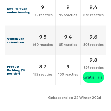
9
9
9,4
Kwaliteit van
ondersteuning
172 reacties
95 reacties
876 reacties
9.3
9.4
9,6
Gemak van
zakendoen
160 reacties
85 reacties
808 reacties
9,8
8.7
9
Product
897 reacties
Richting (%
positief)
175 reacties
100 reacties
Gratis Trial
Gebaseerd op G2 Winter 2026