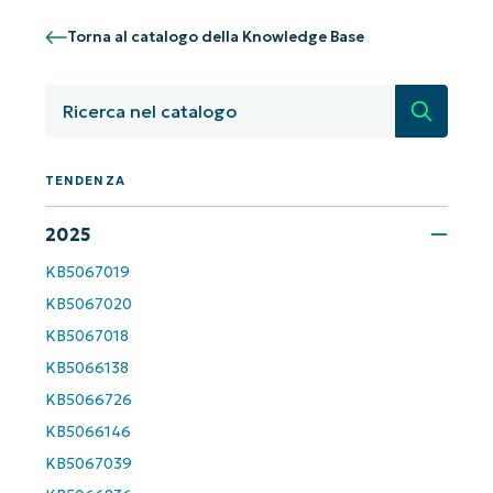
dall'AI di NinjaOne!
Non è richiesta alcuna carta di credito e si ha
Torna al catalogo della Knowledge Base
accesso completo a tutte le funzionalità.
First
and
last
Ricerca
name*
Business
email*
TENDENZA
Phone
2025
number*
KB5067019
KB5067020
Paese
KB5067018
KB5066138
Company
name*
KB5066726
KB5066146
KB5067039