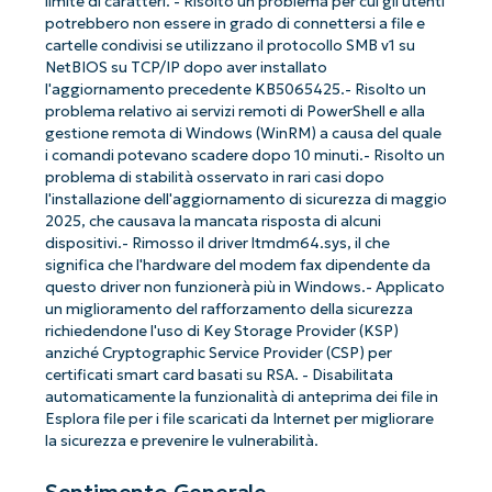
limite di caratteri. - Risolto un problema per cui gli utenti
potrebbero non essere in grado di connettersi a file e
cartelle condivisi se utilizzano il protocollo SMB v1 su
NetBIOS su TCP/IP dopo aver installato
l'aggiornamento precedente KB5065425.- Risolto un
problema relativo ai servizi remoti di PowerShell e alla
gestione remota di Windows (WinRM) a causa del quale
i comandi potevano scadere dopo 10 minuti.- Risolto un
problema di stabilità osservato in rari casi dopo
l'installazione dell'aggiornamento di sicurezza di maggio
2025, che causava la mancata risposta di alcuni
dispositivi.- Rimosso il driver ltmdm64.sys, il che
significa che l'hardware del modem fax dipendente da
questo driver non funzionerà più in Windows.- Applicato
un miglioramento del rafforzamento della sicurezza
richiedendone l'uso di Key Storage Provider (KSP)
anziché Cryptographic Service Provider (CSP) per
certificati smart card basati su RSA. - Disabilitata
automaticamente la funzionalità di anteprima dei file in
Esplora file per i file scaricati da Internet per migliorare
la sicurezza e prevenire le vulnerabilità.
Sentimento Generale