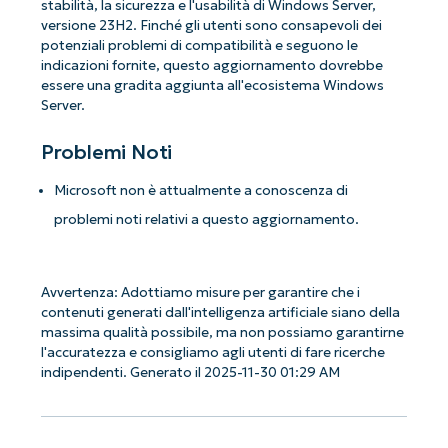
stabilità, la sicurezza e l'usabilità di Windows Server,
versione 23H2. Finché gli utenti sono consapevoli dei
potenziali problemi di compatibilità e seguono le
indicazioni fornite, questo aggiornamento dovrebbe
essere una gradita aggiunta all'ecosistema Windows
Server.
Problemi Noti
Microsoft non è attualmente a conoscenza di
Iniziate con le analisi KB guidate
problemi noti relativi a questo aggiornamento.
dall'AI di NinjaOne!
Non è richiesta alcuna carta di credito e si ha
accesso completo a tutte le funzionalità.
Avvertenza: Adottiamo misure per garantire che i
First
contenuti generati dall'intelligenza artificiale siano della
and
last
massima qualità possibile, ma non possiamo garantirne
name*
l'accuratezza e consigliamo agli utenti di fare ricerche
Business
indipendenti. Generato il 2025-11-30 01:29 AM
email*
Phone
number*