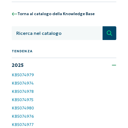
Torna al catalogo della Knowledge Base
Ricerca
TENDENZA
2025
Iniziate con le analisi KB guidate
dall'AI di NinjaOne!
KB5074979
Non è richiesta alcuna carta di credito e si ha
KB5074974
accesso completo a tutte le funzionalità.
KB5074978
First
and
KB5074975
last
name*
KB5074980
Business
email*
KB5074976
KB5074977