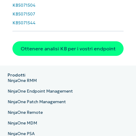
Phone
number*
KB5071504
KB5071507
Paese
KB5071544
Company
name*
Ottenere analisi KB per i vostri endpoint
Prodotti
NinjaOne RMM
NinjaOne Endpoint Management
NinjaOne Patch Management
NinjaOne Remote
NinjaOne MDM
NinjaOne PSA