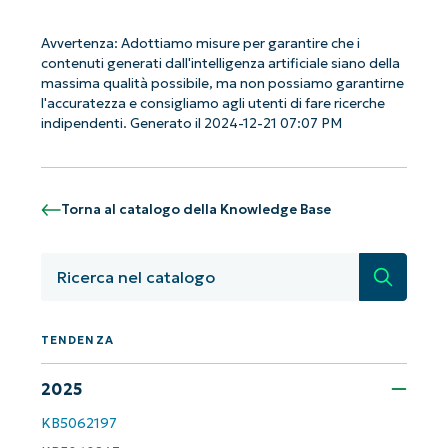
Avvertenza: Adottiamo misure per garantire che i
Iniziate con le analisi KB guidate
contenuti generati dall'intelligenza artificiale siano della
massima qualità possibile, ma non possiamo garantirne
dall'AI di NinjaOne!
l'accuratezza e consigliamo agli utenti di fare ricerche
Non è richiesta alcuna carta di credito e si ha
indipendenti. Generato il 2024-12-21 07:07 PM
accesso completo a tutte le funzionalità.
First
and
last
name*
Torna al catalogo della Knowledge Base
Business
email*
Ricerca
Phone
number*
TENDENZA
Paese
2025
KB5062197
Company
name*